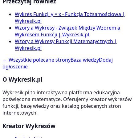
Przeczytaj również
Wykres Funkcji y = x - Funkcja Tożsamościowa |
Wykresik.pl
Wzory a Wykresy - Związek Między Wzorem a
Wykresem Funkcji | Wykresik.pl
Wzory a Wykresy Funkcji Matematycznych |
Wykresik.pl
← Wszystkie polecane strony
Baza wiedzy
Dodaj
ogłoszenie
O Wykresik.pl
Wykresik.pl to interaktywna platforma edukacyjna
poświęcona matematyce. Oferujemy kreator wykresów
funkcji, bazę wiedzy oraz katalog polecanych stron
internetowych.
Kreator Wykresów