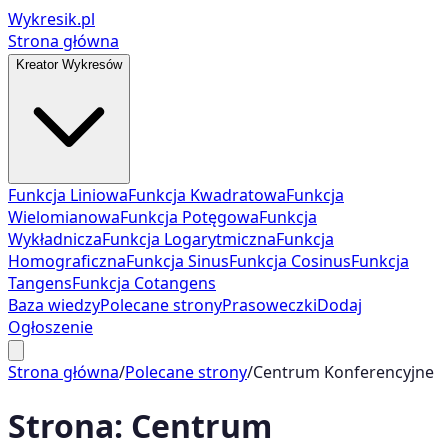
Wykresik.pl
Strona główna
Kreator Wykresów
Funkcja Liniowa
Funkcja Kwadratowa
Funkcja
Wielomianowa
Funkcja Potęgowa
Funkcja
Wykładnicza
Funkcja Logarytmiczna
Funkcja
Homograficzna
Funkcja Sinus
Funkcja Cosinus
Funkcja
Tangens
Funkcja Cotangens
Baza wiedzy
Polecane strony
Prasoweczki
Dodaj
Ogłoszenie
Strona główna
/
Polecane strony
/
Centrum Konferencyjne
Strona:
Centrum