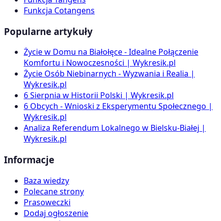
Funkcja Cotangens
Popularne artykuły
Życie w Domu na Białołęce - Idealne Połączenie
Komfortu i Nowoczesności | Wykresik.pl
Życie Osób Niebinarnych - Wyzwania i Realia |
Wykresik.pl
6 Sierpnia w Historii Polski | Wykresik.pl
6 Obcych - Wnioski z Eksperymentu Społecznego |
Wykresik.pl
Analiza Referendum Lokalnego w Bielsku-Białej |
Wykresik.pl
Informacje
Baza wiedzy
Polecane strony
Prasoweczki
Dodaj ogłoszenie