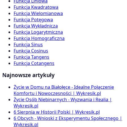
Funkcja Liniowa
Funkcja Kwadratowa
Funkcja Wielomianowa
Funkcja Potęgowa
Funkcja Wykładnicza
Funkcja Logarytmiczna
Funkcja Homograficzna
Funkcja Sinus
Funkcja Cosinus
Funkcja Tangens
Funkcja Cotangens
Najnowsze artykuły
Życie w Domu na Białołęce - Idealne Połączenie
Komfortu i Nowoczesności | Wykresik.pl
Życie Osób Niebinarnych - Wyzwania i Realia |
Wykresik.pl
6 Sierpnia w Historii Polski | Wykresik.pl
6 Obcych - Wnioski z Eksperymentu Społecznego |
Wykresik.pl