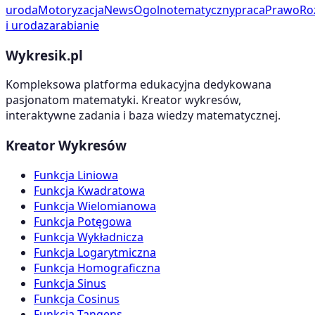
uroda
Motoryzacja
News
Ogolnotematyczny
praca
Prawo
Ro
i uroda
zarabianie
Wykresik.pl
Kompleksowa platforma edukacyjna dedykowana
pasjonatom matematyki. Kreator wykresów,
interaktywne zadania i baza wiedzy matematycznej.
Kreator Wykresów
Funkcja Liniowa
Funkcja Kwadratowa
Funkcja Wielomianowa
Funkcja Potęgowa
Funkcja Wykładnicza
Funkcja Logarytmiczna
Funkcja Homograficzna
Funkcja Sinus
Funkcja Cosinus
Funkcja Tangens