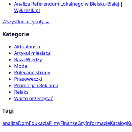
Analiza Referendum Lokalnego w Bielsku-Białej |
Wykresik.pl
Wszystkie artykuły →
Kategorie
Aktualności
Artykuł miesiąca
Baza Wiedzy
Moda
Polecane strony
Prasoweczki
Promocja i Reklama
Relaks
Warto przeczytać
Tagi
analiza
Dom
Edukacja
Filmy
Finanse
Gry
Informacje
Katalog
Ku
i