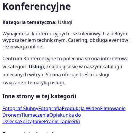
Konferencyjne
Kategoria tematyczna:
Uslugi
Wynajem sal konferencyjnych i szkoleniowych z pełnym
wyposażeniem technicznym. Catering, obsługa eventów i
rezerwacja online.
Centrum Konferencyjne
to polecana strona internetowa
w kategorii
Uslugi
, znajdująca się w naszym katalogu
polecanych witryn. Strona oferuje treści i usługi
związane z tematyką
uslugi
.
Inne strony w tej kategorii
Fotograf Ślubny
Fotografia
Produkcja Wideo
Filmowanie
Dronem
Tłumaczenia
Opiekunka do
Dziecka
Sprzątanie
Pranie Tapicerki