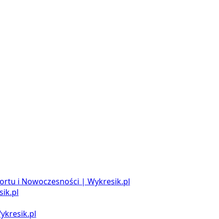
ortu i Nowoczesności | Wykresik.pl
ik.pl
ykresik.pl