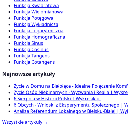
Funkcja Kwadratowa
Funkcja Wielomianowa
Funkcja Potęgowa
Funkcja Wykładnicza
Funkcja Logarytmiczna
Funkcja Homograficzna
Funkcja Sinus
Funkcja Cosinus
Funkcja Tangens
Funkcja Cotangens
Najnowsze artykuły
Życie w Domu na Białołęce - Idealne Połączenie Komf
Życie Osób Niebinarnych - Wyzwania i Realia | Wykres
6 Sierpnia w Historii Polski | Wykresik.pl
6 Obcych - Wnioski z Eksperymentu Społecznego | W
Analiza Referendum Lokalnego w Bielsku-Białej | Wyk
Wszystkie artykuły →