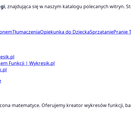
gi
, znajdująca się w naszym katalogu polecanych witryn. St
ronem
Tłumaczenia
Opiekunka do Dziecka
Sprzątanie
Pranie 
esik.pl
m Funkcji | Wykresik.pl
.pl
e
cona matematyce. Oferujemy kreator wykresów funkcji, baz