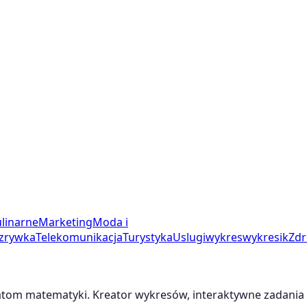
linarne
Marketing
Moda i
zrywka
Telekomunikacja
Turystyka
Uslugi
wykres
wykresik
Zdr
m matematyki. Kreator wykresów, interaktywne zadania i