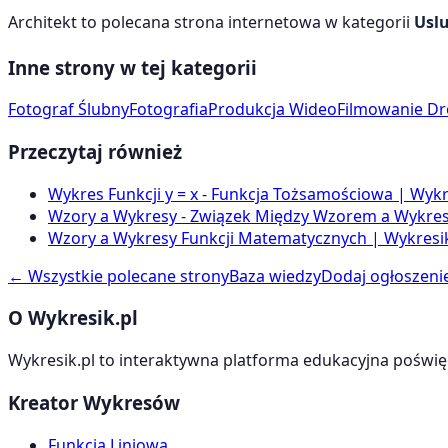
Architekt
to polecana strona internetowa w kategorii
Uslu
Inne strony w tej kategorii
Fotograf Ślubny
Fotografia
Produkcja Wideo
Filmowanie D
Przeczytaj również
Wykres Funkcji y = x - Funkcja Tożsamościowa | Wykr
Wzory a Wykresy - Związek Między Wzorem a Wykrese
Wzory a Wykresy Funkcji Matematycznych | Wykresik
← Wszystkie polecane strony
Baza wiedzy
Dodaj ogłoszeni
O Wykresik.pl
Wykresik.pl to interaktywna platforma edukacyjna poświę
Kreator Wykresów
Funkcja Liniowa