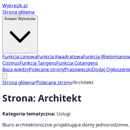
Wykresik.pl
Strona główna
Kreator Wykresów
Funkcja Liniowa
Funkcja Kwadratowa
Funkcja Wielomiano
Cosinus
Funkcja Tangens
Funkcja Cotangens
Baza wiedzy
Polecane strony
Prasoweczki
Dodaj Ogłoszeni
Strona główna
/
Polecane strony
/
Architekt
Strona:
Architekt
Kategoria tematyczna:
Uslugi
Biuro architektoniczne projektujące domy jednorodzinne, 