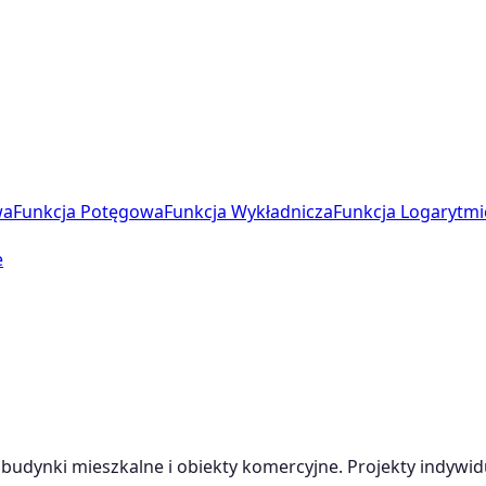
wa
Funkcja Potęgowa
Funkcja Wykładnicza
Funkcja Logarytmi
e
budynki mieszkalne i obiekty komercyjne. Projekty indywid