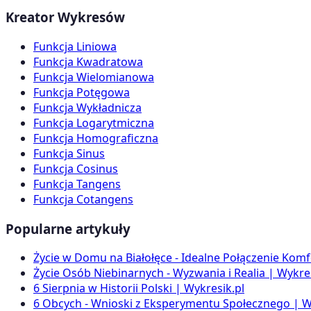
Kreator Wykresów
Funkcja Liniowa
Funkcja Kwadratowa
Funkcja Wielomianowa
Funkcja Potęgowa
Funkcja Wykładnicza
Funkcja Logarytmiczna
Funkcja Homograficzna
Funkcja Sinus
Funkcja Cosinus
Funkcja Tangens
Funkcja Cotangens
Popularne artykuły
Życie w Domu na Białołęce - Idealne Połączenie Komf
Życie Osób Niebinarnych - Wyzwania i Realia | Wykres
6 Sierpnia w Historii Polski | Wykresik.pl
6 Obcych - Wnioski z Eksperymentu Społecznego | W