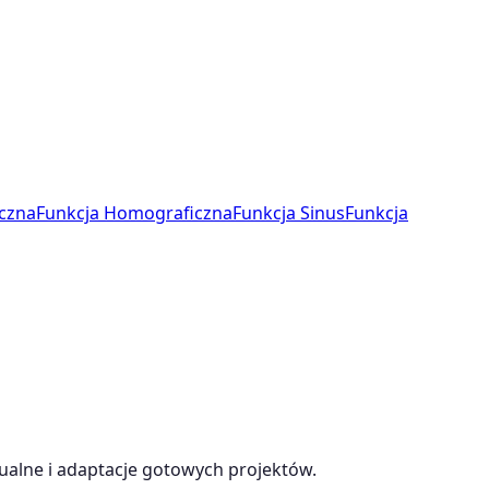
czna
Funkcja Homograficzna
Funkcja Sinus
Funkcja
ualne i adaptacje gotowych projektów.