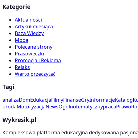
Kategorie
Aktualności
Artykuł miesiąca
Baza Wiedzy
Moda
Polecane strony
Prasoweczki
Promocja i Reklama
Relaks
Warto przeczytać
Tagi
analiza
Dom
Edukacja
Filmy
Finanse
Gry
Informacje
Katalog
Ku
uroda
Motoryzacja
News
Ogolnotematyczny
praca
Prawo
Ro
Wykresik.pl
Kompleksowa platforma edukacyjna dedykowana pasjonato