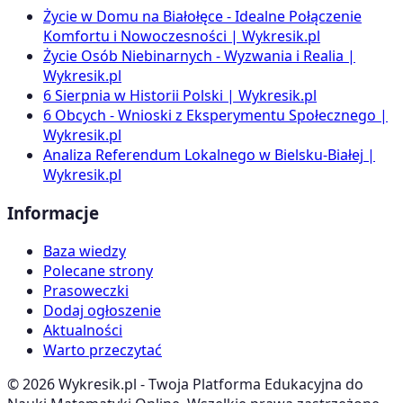
Życie w Domu na Białołęce - Idealne Połączenie
Komfortu i Nowoczesności | Wykresik.pl
Życie Osób Niebinarnych - Wyzwania i Realia |
Wykresik.pl
6 Sierpnia w Historii Polski | Wykresik.pl
6 Obcych - Wnioski z Eksperymentu Społecznego |
Wykresik.pl
Analiza Referendum Lokalnego w Bielsku-Białej |
Wykresik.pl
Informacje
Baza wiedzy
Polecane strony
Prasoweczki
Dodaj ogłoszenie
Aktualności
Warto przeczytać
©
2026
Wykresik.pl - Twoja Platforma Edukacyjna do