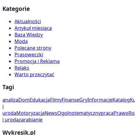
Kategorie
Aktualności
Artykuł miesiąca
Baza Wiedzy
Moda
Polecane strony
Prasoweczki
Promocja i Reklama
Relaks
Warto przeczytać
Tagi
analiza
Dom
Edukacja
Filmy
Finanse
Gry
Informacje
Katalog
Ku
i
uroda
Motoryzacja
News
Ogolnotematyczny
praca
Prawo
Ro
i uroda
zarabianie
Wykresik.pl