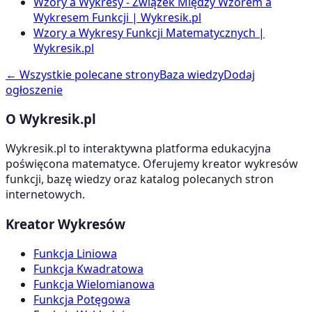
Wzory a Wykresy - Związek Między Wzorem a
Wykresem Funkcji | Wykresik.pl
Wzory a Wykresy Funkcji Matematycznych |
Wykresik.pl
← Wszystkie polecane strony
Baza wiedzy
Dodaj
ogłoszenie
O Wykresik.pl
Wykresik.pl to interaktywna platforma edukacyjna
poświęcona matematyce. Oferujemy kreator wykresów
funkcji, bazę wiedzy oraz katalog polecanych stron
internetowych.
Kreator Wykresów
Funkcja Liniowa
Funkcja Kwadratowa
Funkcja Wielomianowa
Funkcja Potęgowa