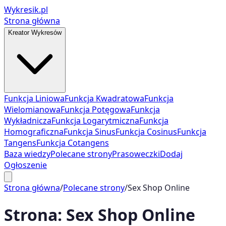
Wykresik.pl
Strona główna
Kreator Wykresów
Funkcja Liniowa
Funkcja Kwadratowa
Funkcja
Wielomianowa
Funkcja Potęgowa
Funkcja
Wykładnicza
Funkcja Logarytmiczna
Funkcja
Homograficzna
Funkcja Sinus
Funkcja Cosinus
Funkcja
Tangens
Funkcja Cotangens
Baza wiedzy
Polecane strony
Prasoweczki
Dodaj
Ogłoszenie
Strona główna
/
Polecane strony
/
Sex Shop Online
Strona:
Sex Shop Online