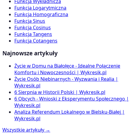
Funkcja Wykładnicza
Funkcja Logarytmiczna
Funkcja Homograficzna
Funkcja Sinus
Funkcja Cosinus
Funkcja Tangens
Funkcja Cotangens
Najnowsze artykuły
Życie w Domu na Białołęce - Idealne Połączenie
Komfortu i Nowoczesności | Wykresik.pl
Życie Osób Niebinarnych - Wyzwania i Realia |
Wykresik.pl
6 Sierpnia w Historii Polski | Wykresik.pl
6 Obcych - Wnioski z Eksperymentu Społecznego |
Wykresik.pl
Analiza Referendum Lokalnego w Bielsku-Białej |
Wykresik.pl
Wszystkie artykuły →