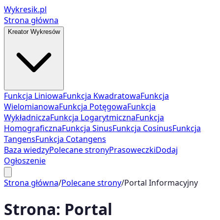
Wykresik.pl
Strona główna
Kreator Wykresów
Funkcja Liniowa
Funkcja Kwadratowa
Funkcja
Wielomianowa
Funkcja Potęgowa
Funkcja
Wykładnicza
Funkcja Logarytmiczna
Funkcja
Homograficzna
Funkcja Sinus
Funkcja Cosinus
Funkcja
Tangens
Funkcja Cotangens
Baza wiedzy
Polecane strony
Prasoweczki
Dodaj
Ogłoszenie
Strona główna
/
Polecane strony
/
Portal Informacyjny
Strona:
Portal