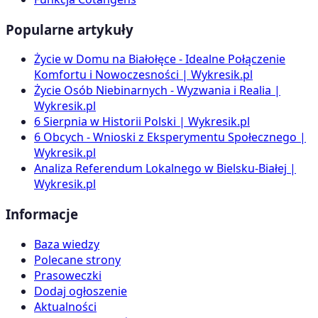
Popularne artykuły
Życie w Domu na Białołęce - Idealne Połączenie
Komfortu i Nowoczesności | Wykresik.pl
Życie Osób Niebinarnych - Wyzwania i Realia |
Wykresik.pl
6 Sierpnia w Historii Polski | Wykresik.pl
6 Obcych - Wnioski z Eksperymentu Społecznego |
Wykresik.pl
Analiza Referendum Lokalnego w Bielsku-Białej |
Wykresik.pl
Informacje
Baza wiedzy
Polecane strony
Prasoweczki
Dodaj ogłoszenie
Aktualności