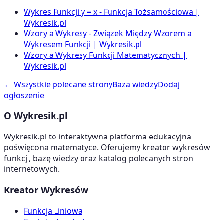
Wykres Funkcji y = x - Funkcja Tożsamościowa |
Wykresik.pl
Wzory a Wykresy - Związek Między Wzorem a
Wykresem Funkcji | Wykresik.pl
Wzory a Wykresy Funkcji Matematycznych |
Wykresik.pl
← Wszystkie polecane strony
Baza wiedzy
Dodaj
ogłoszenie
O Wykresik.pl
Wykresik.pl to interaktywna platforma edukacyjna
poświęcona matematyce. Oferujemy kreator wykresów
funkcji, bazę wiedzy oraz katalog polecanych stron
internetowych.
Kreator Wykresów
Funkcja Liniowa