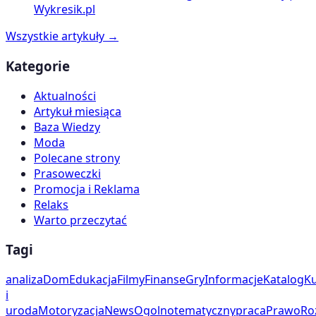
Wykresik.pl
Wszystkie artykuły →
Kategorie
Aktualności
Artykuł miesiąca
Baza Wiedzy
Moda
Polecane strony
Prasoweczki
Promocja i Reklama
Relaks
Warto przeczytać
Tagi
analiza
Dom
Edukacja
Filmy
Finanse
Gry
Informacje
Katalog
Ku
i
uroda
Motoryzacja
News
Ogolnotematyczny
praca
Prawo
Ro