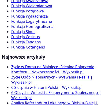
Funkcja Kwadratowa
Funkcja Wielomianowa
Funkcja Potęgowa
Funkcja Wykładnicza
Funkcja Logarytmiczna
Funkcja Homograficzna
Funkcja Sinus
Funkcja Cosinus
Funkcja Tangens
Funkcja Cotangens
Najnowsze artykuły
Życie w Domu na Białołęce - Idealne Połączenie
Komfortu i Nowoczesności | Wykresik.pl
Życie Osób Niebinarnych - Wyzwania i Realia |
Wykresik.pl
6 Sierpnia w Historii Polski | Wykresik.pl
6 Obcych - Wnioski z Eksperymentu Społecznego |
Wykresik.pl
Analiza Referendum Lokalnego w Bielsku-Białej |