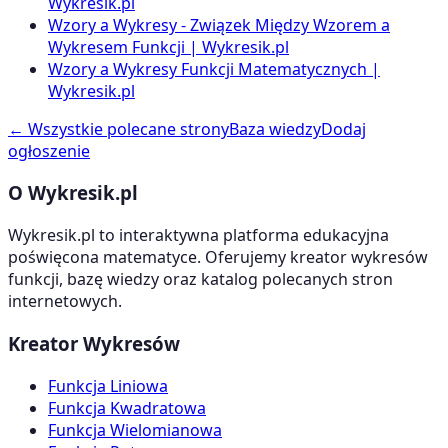
Wykresik.pl
Wzory a Wykresy - Związek Między Wzorem a
Wykresem Funkcji | Wykresik.pl
Wzory a Wykresy Funkcji Matematycznych |
Wykresik.pl
← Wszystkie polecane strony
Baza wiedzy
Dodaj
ogłoszenie
O Wykresik.pl
Wykresik.pl to interaktywna platforma edukacyjna
poświęcona matematyce. Oferujemy kreator wykresów
funkcji, bazę wiedzy oraz katalog polecanych stron
internetowych.
Kreator Wykresów
Funkcja Liniowa
Funkcja Kwadratowa
Funkcja Wielomianowa