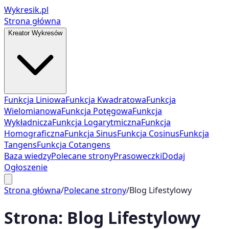
Wykresik.pl
Strona główna
Kreator Wykresów
Funkcja Liniowa
Funkcja Kwadratowa
Funkcja
Wielomianowa
Funkcja Potęgowa
Funkcja
Wykładnicza
Funkcja Logarytmiczna
Funkcja
Homograficzna
Funkcja Sinus
Funkcja Cosinus
Funkcja
Tangens
Funkcja Cotangens
Baza wiedzy
Polecane strony
Prasoweczki
Dodaj
Ogłoszenie
Strona główna
/
Polecane strony
/
Blog Lifestylowy
Strona:
Blog Lifestylowy