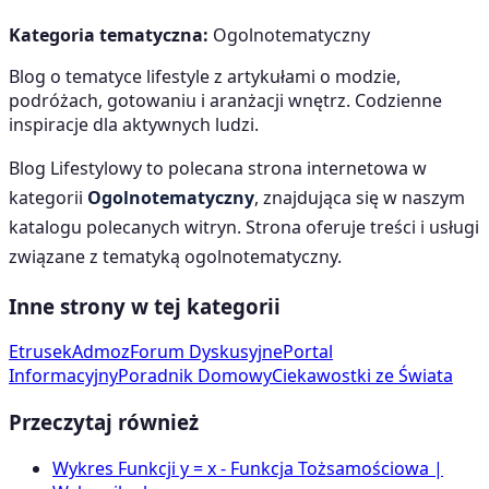
Kategoria tematyczna:
Ogolnotematyczny
Blog o tematyce lifestyle z artykułami o modzie,
podróżach, gotowaniu i aranżacji wnętrz. Codzienne
inspiracje dla aktywnych ludzi.
Blog Lifestylowy
to polecana strona internetowa w
kategorii
Ogolnotematyczny
, znajdująca się w naszym
katalogu polecanych witryn. Strona oferuje treści i usługi
związane z tematyką
ogolnotematyczny
.
Inne strony w tej kategorii
Etrusek
Admoz
Forum Dyskusyjne
Portal
Informacyjny
Poradnik Domowy
Ciekawostki ze Świata
Przeczytaj również
Wykres Funkcji y = x - Funkcja Tożsamościowa |