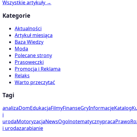
Wszystkie artykuły →
Kategorie
Aktualności
Artykuł miesiąca
Baza Wiedzy
Moda
Polecane strony
Prasoweczki
Promocja i Reklama
Relaks
Warto przeczytać
Tagi
analiza
Dom
Edukacja
Filmy
Finanse
Gry
Informacje
Katalog
Ku
i
uroda
Motoryzacja
News
Ogolnotematyczny
praca
Prawo
Ro
i uroda
zarabianie