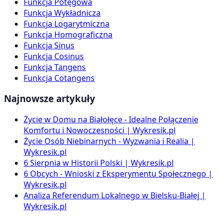
Funkcja Potęgowa
Funkcja Wykładnicza
Funkcja Logarytmiczna
Funkcja Homograficzna
Funkcja Sinus
Funkcja Cosinus
Funkcja Tangens
Funkcja Cotangens
Najnowsze artykuły
Życie w Domu na Białołęce - Idealne Połączenie
Komfortu i Nowoczesności | Wykresik.pl
Życie Osób Niebinarnych - Wyzwania i Realia |
Wykresik.pl
6 Sierpnia w Historii Polski | Wykresik.pl
6 Obcych - Wnioski z Eksperymentu Społecznego |
Wykresik.pl
Analiza Referendum Lokalnego w Bielsku-Białej |
Wykresik.pl