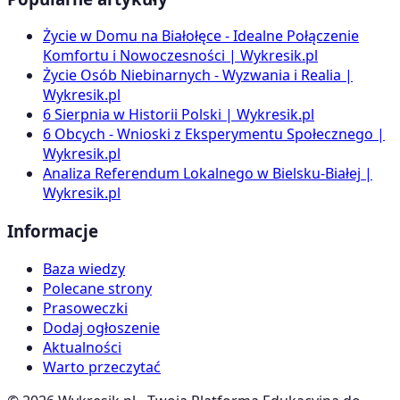
Życie w Domu na Białołęce - Idealne Połączenie
Komfortu i Nowoczesności | Wykresik.pl
Życie Osób Niebinarnych - Wyzwania i Realia |
Wykresik.pl
6 Sierpnia w Historii Polski | Wykresik.pl
6 Obcych - Wnioski z Eksperymentu Społecznego |
Wykresik.pl
Analiza Referendum Lokalnego w Bielsku-Białej |
Wykresik.pl
Informacje
Baza wiedzy
Polecane strony
Prasoweczki
Dodaj ogłoszenie
Aktualności
Warto przeczytać