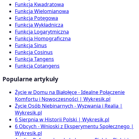
Funkcja Kwadratowa
Funkcja Wielomianowa
Funkcja Potęgowa
Funkcja Wykładnicza
Funkcja Logarytmiczna
Funkcja Homograficzna
Funkcja Sinus
Funkcja Cosinus
Funkcja Tangens
Funkcja Cotangens
Popularne artykuły
Życie w Domu na Białołęce - Idealne Połączenie
Komfortu i Nowoczesności | Wykresik.pl
Życie Osób Niebinarnych - Wyzwania i Realia |
Wykresik.pl
6 Sierpnia w Historii Polski | Wykresik.pl
6 Obcych - Wnioski z Eksperymentu Społecznego |
Wykresik.pl