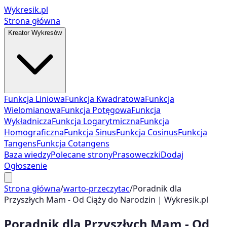
Wykresik.pl
Strona główna
Kreator Wykresów
Funkcja Liniowa
Funkcja Kwadratowa
Funkcja
Wielomianowa
Funkcja Potęgowa
Funkcja
Wykładnicza
Funkcja Logarytmiczna
Funkcja
Homograficzna
Funkcja Sinus
Funkcja Cosinus
Funkcja
Tangens
Funkcja Cotangens
Baza wiedzy
Polecane strony
Prasoweczki
Dodaj
Ogłoszenie
Strona główna
/
warto-przeczytac
/
Poradnik dla
Przyszłych Mam - Od Ciąży do Narodzin | Wykresik.pl
Poradnik dla Przyszłych Mam - Od