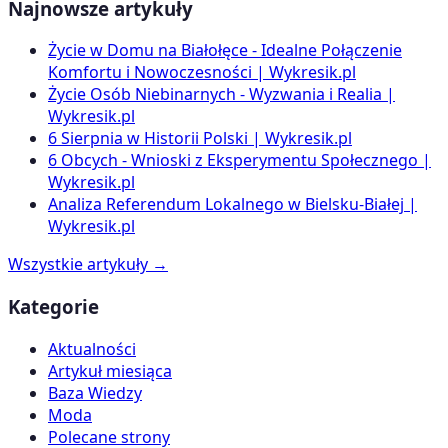
Najnowsze artykuły
Życie w Domu na Białołęce - Idealne Połączenie
Komfortu i Nowoczesności | Wykresik.pl
Życie Osób Niebinarnych - Wyzwania i Realia |
Wykresik.pl
6 Sierpnia w Historii Polski | Wykresik.pl
6 Obcych - Wnioski z Eksperymentu Społecznego |
Wykresik.pl
Analiza Referendum Lokalnego w Bielsku-Białej |
Wykresik.pl
Wszystkie artykuły →
Kategorie
Aktualności
Artykuł miesiąca
Baza Wiedzy
Moda
Polecane strony