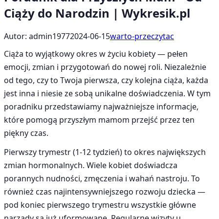
Ciąży do Narodzin | Wykresik.pl
Autor: admin1977
2024-06-15
warto-przeczytac
Ciąża to wyjątkowy okres w życiu kobiety — pełen
emocji, zmian i przygotowań do nowej roli. Niezależnie
od tego, czy to Twoja pierwsza, czy kolejna ciąża, każda
jest inna i niesie ze sobą unikalne doświadczenia. W tym
poradniku przedstawiamy najważniejsze informacje,
które pomogą przyszłym mamom przejść przez ten
piękny czas.
Pierwszy trymestr (1-12 tydzień) to okres największych
zmian hormonalnych. Wiele kobiet doświadcza
porannych nudności, zmęczenia i wahań nastroju. To
również czas najintensywniejszego rozwoju dziecka —
pod koniec pierwszego trymestru wszystkie główne
narządy są już uformowane. Regularne wizyty u