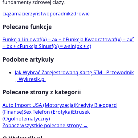
fundamenty zdrowej ciąży.
ciąża
macierzyństwo
poradnik
zdrowie
Polecane funkcje
Funkcja Liniowa
f(x) = ax + b
Funkcja Kwadratowa
f(x) = ax²
+ bx + c
Funkcja Sinus
f(x) = a·sin(bx + c)
Podobne artykuły
Jak Wybrać Zarejestrowaną Kartę SIM - Przewodnik
| Wykresik.pl
Polecane strony z kategorii
Auto Import USA
(
Motoryzacja
)
Kredyty Białogard
(
Finanse
)
Sex Telefon
(
Erotyka
)
Etrusek
(
Ogolnotematyczny
)
Zobacz wszystkie polecane strony →