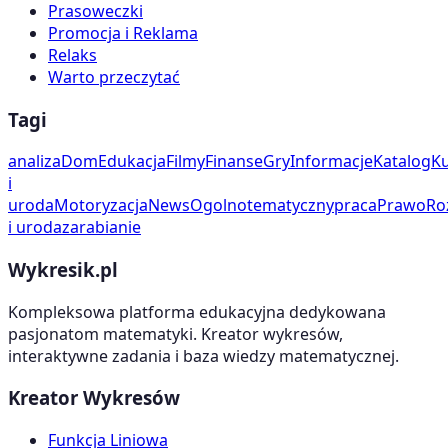
Prasoweczki
Promocja i Reklama
Relaks
Warto przeczytać
Tagi
analiza
Dom
Edukacja
Filmy
Finanse
Gry
Informacje
Katalog
Ku
i
uroda
Motoryzacja
News
Ogolnotematyczny
praca
Prawo
Ro
i uroda
zarabianie
Wykresik.pl
Kompleksowa platforma edukacyjna dedykowana
pasjonatom matematyki. Kreator wykresów,
interaktywne zadania i baza wiedzy matematycznej.
Kreator Wykresów
Funkcja Liniowa