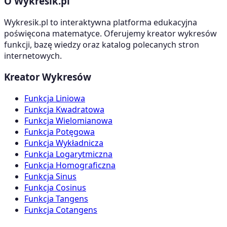
O Wykresik.pl
Wykresik.pl to interaktywna platforma edukacyjna
poświęcona matematyce. Oferujemy kreator wykresów
funkcji, bazę wiedzy oraz katalog polecanych stron
internetowych.
Kreator Wykresów
Funkcja Liniowa
Funkcja Kwadratowa
Funkcja Wielomianowa
Funkcja Potęgowa
Funkcja Wykładnicza
Funkcja Logarytmiczna
Funkcja Homograficzna
Funkcja Sinus
Funkcja Cosinus
Funkcja Tangens
Funkcja Cotangens