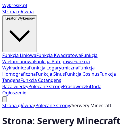
Wykresik.pl
Strona główna
Kreator Wykresów
Funkcja Liniowa
Funkcja Kwadratowa
Funkcja
Wielomianowa
Funkcja Potęgowa
Funkcja
Wykładnicza
Funkcja Logarytmiczna
Funkcja
Homograficzna
Funkcja Sinus
Funkcja Cosinus
Funkcja
Tangens
Funkcja Cotangens
Baza wiedzy
Polecane strony
Prasoweczki
Dodaj
Ogłoszenie
Strona główna
/
Polecane strony
/
Serwery Minecraft
Strona:
Serwery Minecraft