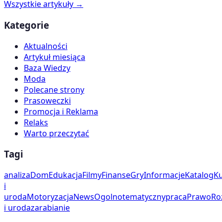
Wszystkie artykuły →
Kategorie
Aktualności
Artykuł miesiąca
Baza Wiedzy
Moda
Polecane strony
Prasoweczki
Promocja i Reklama
Relaks
Warto przeczytać
Tagi
analiza
Dom
Edukacja
Filmy
Finanse
Gry
Informacje
Katalog
Ku
i
uroda
Motoryzacja
News
Ogolnotematyczny
praca
Prawo
Ro
i uroda
zarabianie