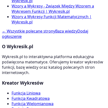
Wykresik.pl
Wzory a Wykresy - Związek Między Wzorem a
Wykresem Funkcji | Wykresik.pl
Wzory a Wykresy Funkcji Matematycznych |
Wykresik.pl
← Wszystkie polecane strony
Baza wiedzy
Dodaj
ogłoszenie
O Wykresik.pl
Wykresik.pl to interaktywna platforma edukacyjna
poświęcona matematyce. Oferujemy kreator wykresów
funkcji, bazę wiedzy oraz katalog polecanych stron
internetowych.
Kreator Wykresów
Funkcja Liniowa
Funkcja Kwadratowa
Funkcja Wielomianowa