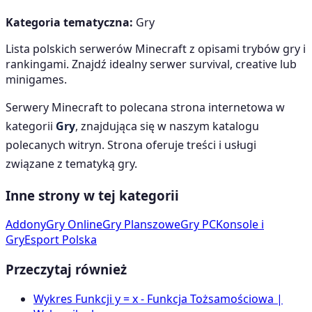
Kategoria tematyczna:
Gry
Lista polskich serwerów Minecraft z opisami trybów gry i
rankingami. Znajdź idealny serwer survival, creative lub
minigames.
Serwery Minecraft
to polecana strona internetowa w
kategorii
Gry
, znajdująca się w naszym katalogu
polecanych witryn. Strona oferuje treści i usługi
związane z tematyką
gry
.
Inne strony w tej kategorii
Addony
Gry Online
Gry Planszowe
Gry PC
Konsole i
Gry
Esport Polska
Przeczytaj również
Wykres Funkcji y = x - Funkcja Tożsamościowa |