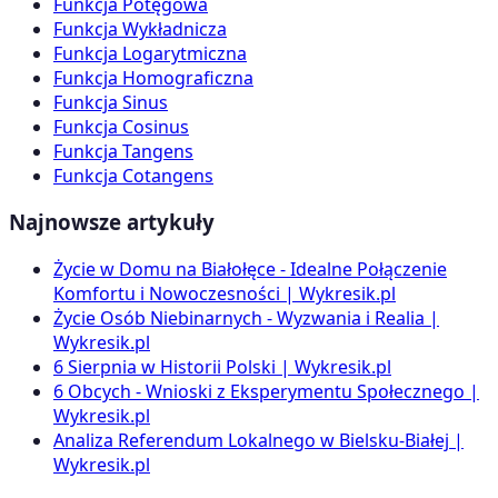
Funkcja Potęgowa
Funkcja Wykładnicza
Funkcja Logarytmiczna
Funkcja Homograficzna
Funkcja Sinus
Funkcja Cosinus
Funkcja Tangens
Funkcja Cotangens
Najnowsze artykuły
Życie w Domu na Białołęce - Idealne Połączenie
Komfortu i Nowoczesności | Wykresik.pl
Życie Osób Niebinarnych - Wyzwania i Realia |
Wykresik.pl
6 Sierpnia w Historii Polski | Wykresik.pl
6 Obcych - Wnioski z Eksperymentu Społecznego |
Wykresik.pl
Analiza Referendum Lokalnego w Bielsku-Białej |
Wykresik.pl