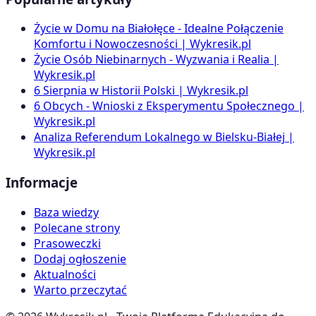
Życie w Domu na Białołęce - Idealne Połączenie
Komfortu i Nowoczesności | Wykresik.pl
Życie Osób Niebinarnych - Wyzwania i Realia |
Wykresik.pl
6 Sierpnia w Historii Polski | Wykresik.pl
6 Obcych - Wnioski z Eksperymentu Społecznego |
Wykresik.pl
Analiza Referendum Lokalnego w Bielsku-Białej |
Wykresik.pl
Informacje
Baza wiedzy
Polecane strony
Prasoweczki
Dodaj ogłoszenie
Aktualności
Warto przeczytać