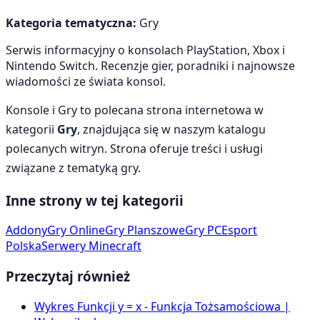
Kategoria tematyczna:
Gry
Serwis informacyjny o konsolach PlayStation, Xbox i
Nintendo Switch. Recenzje gier, poradniki i najnowsze
wiadomości ze świata konsol.
Konsole i Gry
to polecana strona internetowa w
kategorii
Gry
, znajdująca się w naszym katalogu
polecanych witryn. Strona oferuje treści i usługi
związane z tematyką
gry
.
Inne strony w tej kategorii
Addony
Gry Online
Gry Planszowe
Gry PC
Esport
Polska
Serwery Minecraft
Przeczytaj również
Wykres Funkcji y = x - Funkcja Tożsamościowa |