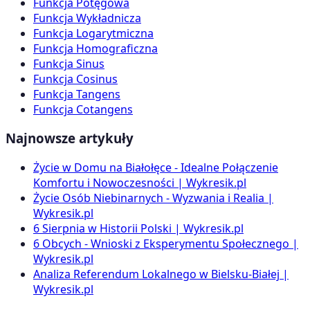
Funkcja Potęgowa
Funkcja Wykładnicza
Funkcja Logarytmiczna
Funkcja Homograficzna
Funkcja Sinus
Funkcja Cosinus
Funkcja Tangens
Funkcja Cotangens
Najnowsze artykuły
Życie w Domu na Białołęce - Idealne Połączenie
Komfortu i Nowoczesności | Wykresik.pl
Życie Osób Niebinarnych - Wyzwania i Realia |
Wykresik.pl
6 Sierpnia w Historii Polski | Wykresik.pl
6 Obcych - Wnioski z Eksperymentu Społecznego |
Wykresik.pl
Analiza Referendum Lokalnego w Bielsku-Białej |
Wykresik.pl