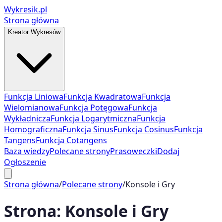
Wykresik.pl
Strona główna
Kreator Wykresów
Funkcja Liniowa
Funkcja Kwadratowa
Funkcja
Wielomianowa
Funkcja Potęgowa
Funkcja
Wykładnicza
Funkcja Logarytmiczna
Funkcja
Homograficzna
Funkcja Sinus
Funkcja Cosinus
Funkcja
Tangens
Funkcja Cotangens
Baza wiedzy
Polecane strony
Prasoweczki
Dodaj
Ogłoszenie
Strona główna
/
Polecane strony
/
Konsole i Gry
Strona:
Konsole i Gry