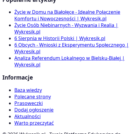
Życie w Domu na Białołęce - Idealne Połączenie
Komfortu i Nowoczesności | Wykresik.pl
Życie Osób Niebinarnych - Wyzwania i Realia |
Wykresik.pl
6 Sierpnia w Historii Polski | Wykresik.pl
6 Obcych - Wnioski z Eksperymentu Społecznego |
Wykresik.pl
Analiza Referendum Lokalnego w Bielsku-Białej |
Wykresik.pl
Informacje
Baza wiedzy
Polecane strony
Prasoweczki
Dodaj ogłoszenie
Aktualności
Warto przeczytać