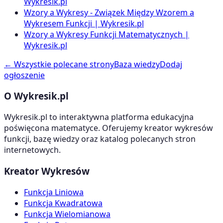
Wykresik.pl
Wzory a Wykresy - Związek Między Wzorem a
Wykresem Funkcji | Wykresik.pl
Wzory a Wykresy Funkcji Matematycznych |
Wykresik.pl
← Wszystkie polecane strony
Baza wiedzy
Dodaj
ogłoszenie
O Wykresik.pl
Wykresik.pl to interaktywna platforma edukacyjna
poświęcona matematyce. Oferujemy kreator wykresów
funkcji, bazę wiedzy oraz katalog polecanych stron
internetowych.
Kreator Wykresów
Funkcja Liniowa
Funkcja Kwadratowa
Funkcja Wielomianowa