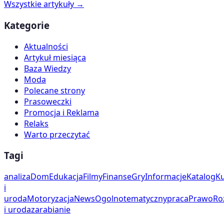
Wszystkie artykuły →
Kategorie
Aktualności
Artykuł miesiąca
Baza Wiedzy
Moda
Polecane strony
Prasoweczki
Promocja i Reklama
Relaks
Warto przeczytać
Tagi
analiza
Dom
Edukacja
Filmy
Finanse
Gry
Informacje
Katalog
Ku
i
uroda
Motoryzacja
News
Ogolnotematyczny
praca
Prawo
Ro
i uroda
zarabianie