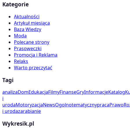
Kategorie
Aktualności
Artykuł miesiąca
Baza Wiedzy
Moda
Polecane strony
Prasoweczki
Promocja i Reklama
Relaks
Warto przeczytać
Tagi
analiza
Dom
Edukacja
Filmy
Finanse
Gry
Informacje
Katalog
Ku
i
uroda
Motoryzacja
News
Ogolnotematyczny
praca
Prawo
Ro
i uroda
zarabianie
Wykresik.pl