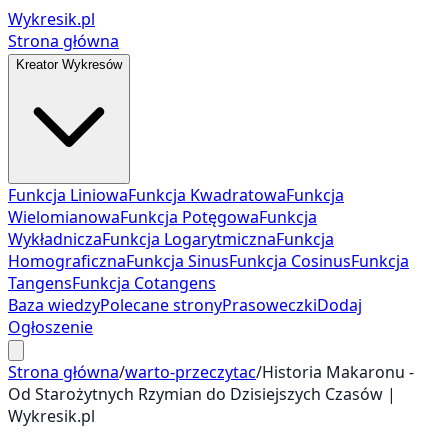
Wykresik.pl
Strona główna
Kreator Wykresów
Funkcja Liniowa
Funkcja Kwadratowa
Funkcja
Wielomianowa
Funkcja Potęgowa
Funkcja
Wykładnicza
Funkcja Logarytmiczna
Funkcja
Homograficzna
Funkcja Sinus
Funkcja Cosinus
Funkcja
Tangens
Funkcja Cotangens
Baza wiedzy
Polecane strony
Prasoweczki
Dodaj
Ogłoszenie
Strona główna
/
warto-przeczytac
/
Historia Makaronu -
Od Starożytnych Rzymian do Dzisiejszych Czasów |
Wykresik.pl