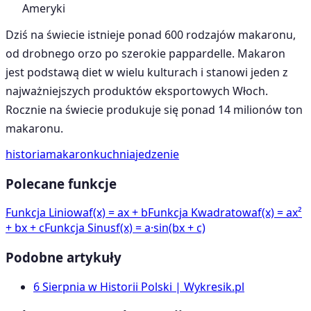
Ameryki
Dziś na świecie istnieje ponad 600 rodzajów makaronu,
od drobnego orzo po szerokie pappardelle. Makaron
jest podstawą diet w wielu kulturach i stanowi jeden z
najważniejszych produktów eksportowych Włoch.
Rocznie na świecie produkuje się ponad 14 milionów ton
makaronu.
historia
makaron
kuchnia
jedzenie
Polecane funkcje
Funkcja Liniowa
f(x) = ax + b
Funkcja Kwadratowa
f(x) = ax²
+ bx + c
Funkcja Sinus
f(x) = a·sin(bx + c)
Podobne artykuły
6 Sierpnia w Historii Polski | Wykresik.pl