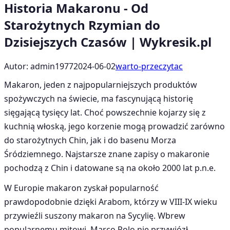
Historia Makaronu - Od
Starożytnych Rzymian do
Dzisiejszych Czasów | Wykresik.pl
Autor: admin1977
2024-06-02
warto-przeczytac
Makaron, jeden z najpopularniejszych produktów
spożywczych na świecie, ma fascynującą historię
sięgającą tysięcy lat. Choć powszechnie kojarzy się z
kuchnią włoską, jego korzenie mogą prowadzić zarówno
do starożytnych Chin, jak i do basenu Morza
Śródziemnego. Najstarsze znane zapisy o makaronie
pochodzą z Chin i datowane są na około 2000 lat p.n.e.
W Europie makaron zyskał popularność
prawdopodobnie dzięki Arabom, którzy w VIII-IX wieku
przywieźli suszony makaron na Sycylię. Wbrew
popularnemu mitowi, Marco Polo nie przywiózł