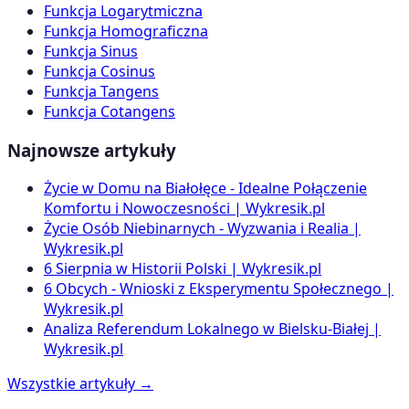
Funkcja Logarytmiczna
Funkcja Homograficzna
Funkcja Sinus
Funkcja Cosinus
Funkcja Tangens
Funkcja Cotangens
Najnowsze artykuły
Życie w Domu na Białołęce - Idealne Połączenie
Komfortu i Nowoczesności | Wykresik.pl
Życie Osób Niebinarnych - Wyzwania i Realia |
Wykresik.pl
6 Sierpnia w Historii Polski | Wykresik.pl
6 Obcych - Wnioski z Eksperymentu Społecznego |
Wykresik.pl
Analiza Referendum Lokalnego w Bielsku-Białej |
Wykresik.pl
Wszystkie artykuły →