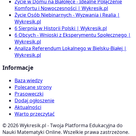
Życie w Domu na Białołęce - Idealne Połączenie
Komfortu i Nowoczesności | Wykresik.pl
Życie Osób Niebinarnych - Wyzwania i Realia |
Wykresik.pl
6 Sierpnia w Historii Polski | Wykresik.pl
6 Obcych - Wnioski z Eksperymentu Społecznego |
Wykresik.pl
Analiza Referendum Lokalnego w Bielsku-Białej |
Wykresik.pl
Informacje
Baza wiedzy
Polecane strony
Prasoweczki
Dodaj ogłoszenie
Aktualności
Warto przeczytać
©
2026
Wykresik.pl - Twoja Platforma Edukacyjna do
Nauki Matematyki Online. Wszelkie prawa zastrzeżone.