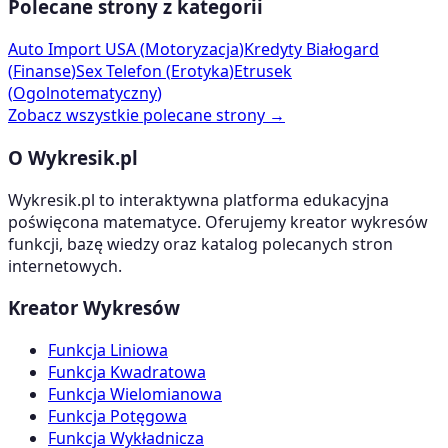
Polecane strony z kategorii
Auto Import USA
(
Motoryzacja
)
Kredyty Białogard
(
Finanse
)
Sex Telefon
(
Erotyka
)
Etrusek
(
Ogolnotematyczny
)
Zobacz wszystkie polecane strony →
O Wykresik.pl
Wykresik.pl to interaktywna platforma edukacyjna
poświęcona matematyce. Oferujemy kreator wykresów
funkcji, bazę wiedzy oraz katalog polecanych stron
internetowych.
Kreator Wykresów
Funkcja Liniowa
Funkcja Kwadratowa
Funkcja Wielomianowa
Funkcja Potęgowa
Funkcja Wykładnicza