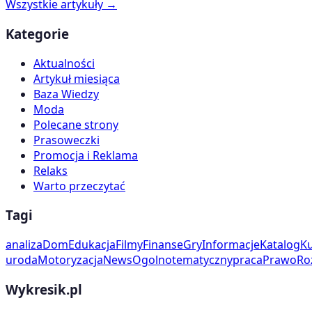
Wszystkie artykuły →
Kategorie
Aktualności
Artykuł miesiąca
Baza Wiedzy
Moda
Polecane strony
Prasoweczki
Promocja i Reklama
Relaks
Warto przeczytać
Tagi
analiza
Dom
Edukacja
Filmy
Finanse
Gry
Informacje
Katalog
Ku
uroda
Motoryzacja
News
Ogolnotematyczny
praca
Prawo
Ro
Wykresik.pl