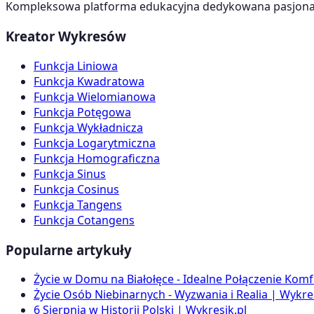
Kompleksowa platforma edukacyjna dedykowana pasjonato
Kreator Wykresów
Funkcja Liniowa
Funkcja Kwadratowa
Funkcja Wielomianowa
Funkcja Potęgowa
Funkcja Wykładnicza
Funkcja Logarytmiczna
Funkcja Homograficzna
Funkcja Sinus
Funkcja Cosinus
Funkcja Tangens
Funkcja Cotangens
Popularne artykuły
Życie w Domu na Białołęce - Idealne Połączenie Komf
Życie Osób Niebinarnych - Wyzwania i Realia | Wykres
6 Sierpnia w Historii Polski | Wykresik.pl