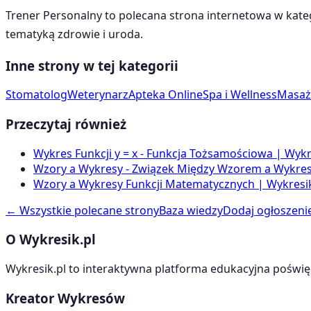
Trener Personalny
to polecana strona internetowa w kate
tematyką
zdrowie i uroda
.
Inne strony w tej kategorii
Stomatolog
Weterynarz
Apteka Online
Spa i Wellness
Masaż
Przeczytaj również
Wykres Funkcji y = x - Funkcja Tożsamościowa | Wykr
Wzory a Wykresy - Związek Między Wzorem a Wykrese
Wzory a Wykresy Funkcji Matematycznych | Wykresik
← Wszystkie polecane strony
Baza wiedzy
Dodaj ogłoszeni
O Wykresik.pl
Wykresik.pl to interaktywna platforma edukacyjna poświę
Kreator Wykresów