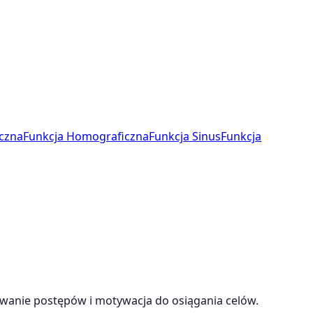
czna
Funkcja Homograficzna
Funkcja Sinus
Funkcja
owanie postępów i motywacja do osiągania celów.