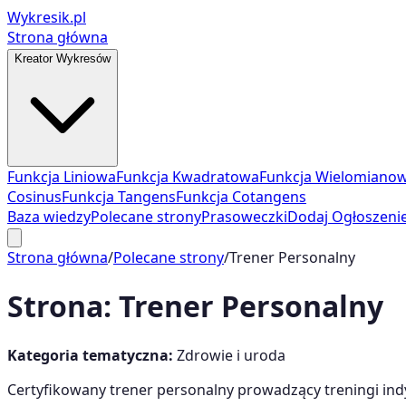
Wykresik.pl
Strona główna
Kreator Wykresów
Funkcja Liniowa
Funkcja Kwadratowa
Funkcja Wielomiano
Cosinus
Funkcja Tangens
Funkcja Cotangens
Baza wiedzy
Polecane strony
Prasoweczki
Dodaj Ogłoszeni
Strona główna
/
Polecane strony
/
Trener Personalny
Strona:
Trener Personalny
Kategoria tematyczna:
Zdrowie i uroda
Certyfikowany trener personalny prowadzący treningi in