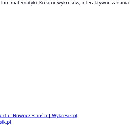
m matematyki. Kreator wykresów, interaktywne zadania i
ortu i Nowoczesności | Wykresik.pl
ik.pl