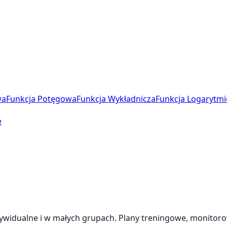
wa
Funkcja Potęgowa
Funkcja Wykładnicza
Funkcja Logarytmi
e
dywidualne i w małych grupach. Plany treningowe, monitor