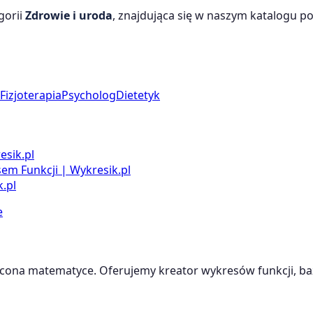
gorii
Zdrowie i uroda
, znajdująca się w naszym katalogu pol
Fizjoterapia
Psycholog
Dietetyk
esik.pl
m Funkcji | Wykresik.pl
.pl
e
cona matematyce. Oferujemy kreator wykresów funkcji, baz