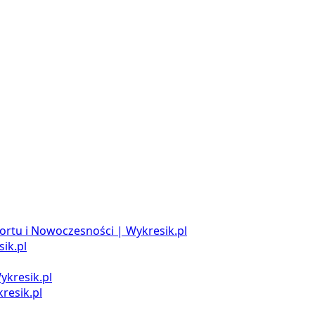
ortu i Nowoczesności | Wykresik.pl
ik.pl
ykresik.pl
resik.pl