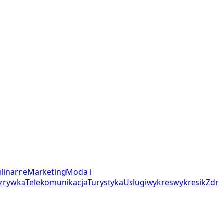
linarne
Marketing
Moda i
zrywka
Telekomunikacja
Turystyka
Uslugi
wykres
wykresik
Zdr