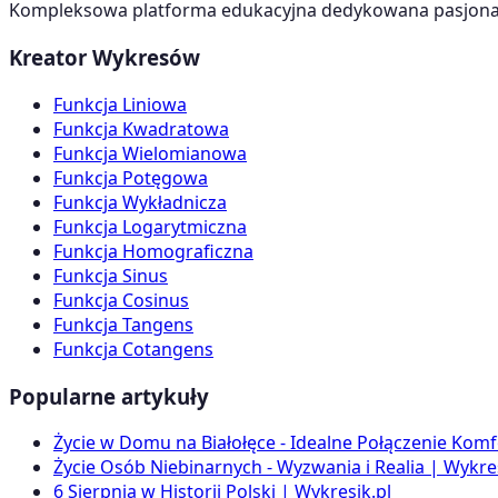
Kompleksowa platforma edukacyjna dedykowana pasjonato
Kreator Wykresów
Funkcja Liniowa
Funkcja Kwadratowa
Funkcja Wielomianowa
Funkcja Potęgowa
Funkcja Wykładnicza
Funkcja Logarytmiczna
Funkcja Homograficzna
Funkcja Sinus
Funkcja Cosinus
Funkcja Tangens
Funkcja Cotangens
Popularne artykuły
Życie w Domu na Białołęce - Idealne Połączenie Komf
Życie Osób Niebinarnych - Wyzwania i Realia | Wykres
6 Sierpnia w Historii Polski | Wykresik.pl