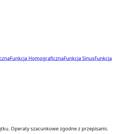
czna
Funkcja Homograficzna
Funkcja Sinus
Funkcja
ątku. Operaty szacunkowe zgodne z przepisami.