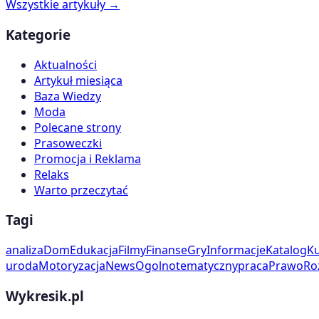
Wszystkie artykuły →
Kategorie
Aktualności
Artykuł miesiąca
Baza Wiedzy
Moda
Polecane strony
Prasoweczki
Promocja i Reklama
Relaks
Warto przeczytać
Tagi
analiza
Dom
Edukacja
Filmy
Finanse
Gry
Informacje
Katalog
Ku
uroda
Motoryzacja
News
Ogolnotematyczny
praca
Prawo
Ro
Wykresik.pl