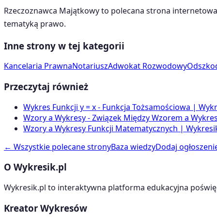
Rzeczoznawca Majątkowy
to polecana strona internetowa
tematyką
prawo
.
Inne strony w tej kategorii
Kancelaria Prawna
Notariusz
Adwokat Rozwodowy
Odszko
Przeczytaj również
Wykres Funkcji y = x - Funkcja Tożsamościowa | Wykr
Wzory a Wykresy - Związek Między Wzorem a Wykrese
Wzory a Wykresy Funkcji Matematycznych | Wykresik
← Wszystkie polecane strony
Baza wiedzy
Dodaj ogłoszeni
O Wykresik.pl
Wykresik.pl to interaktywna platforma edukacyjna poświę
Kreator Wykresów