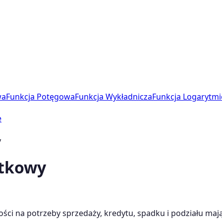
wa
Funkcja Potęgowa
Funkcja Wykładnicza
Funkcja Logarytmi
e
y
tkowy
i na potrzeby sprzedaży, kredytu, spadku i podziału maj