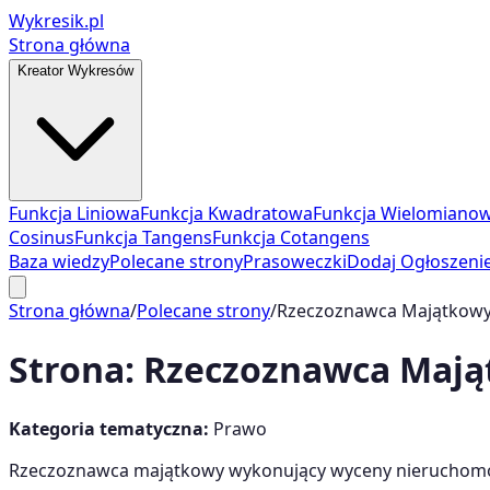
Wykresik.pl
Strona główna
Kreator Wykresów
Funkcja Liniowa
Funkcja Kwadratowa
Funkcja Wielomiano
Cosinus
Funkcja Tangens
Funkcja Cotangens
Baza wiedzy
Polecane strony
Prasoweczki
Dodaj Ogłoszeni
Strona główna
/
Polecane strony
/
Rzeczoznawca Majątkow
Strona:
Rzeczoznawca Mają
Kategoria tematyczna:
Prawo
Rzeczoznawca majątkowy wykonujący wyceny nieruchomośc