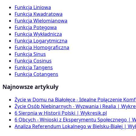
Funkcja Liniowa
Funkcja Kwadratowa
Funkcja Wielomianowa
Funkcja Potęgowa
Funkcja Wykładnicza
Funkcja Logarytmiczna
Funkcja Homograficzna
Funkcja Sinus
Funkcja Cosinus
Funkcja Tangens
Funkcja Cotangens
Najnowsze artykuły
Życie w Domu na Białołęce - Idealne Połączenie Komf
Życie Osób Niebinarnych - Wyzwania i Realia | Wykres
6 Sierpnia w Historii Polski | Wykresik.pl
6 Obcych - Wnioski z Eksperymentu Społecznego | W
Analiza Referendum Lokalnego w Bielsku-Białej | Wyk