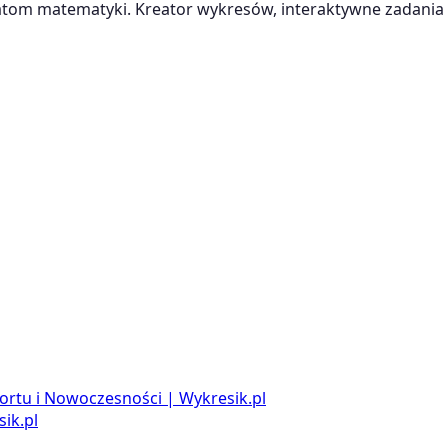
m matematyki. Kreator wykresów, interaktywne zadania i
ortu i Nowoczesności | Wykresik.pl
ik.pl