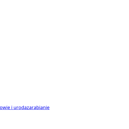
owie i uroda
zarabianie