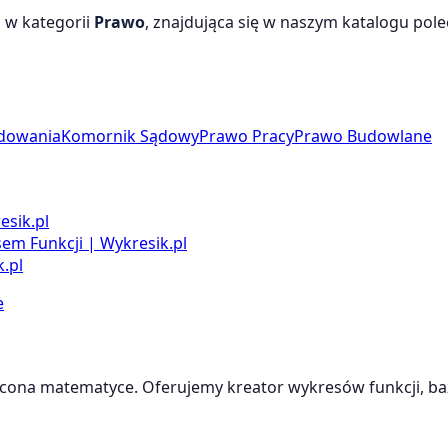
 w kategorii
Prawo
, znajdująca się w naszym katalogu polec
dowania
Komornik Sądowy
Prawo Pracy
Prawo Budowlane
esik.pl
m Funkcji | Wykresik.pl
.pl
e
cona matematyce. Oferujemy kreator wykresów funkcji, baz