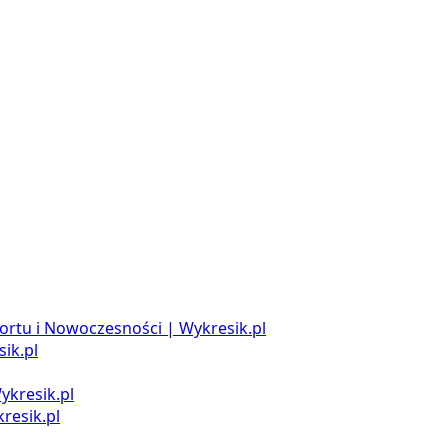
ortu i Nowoczesności | Wykresik.pl
ik.pl
ykresik.pl
resik.pl