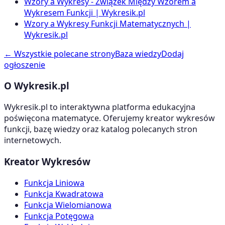
Wzory a Wykresy - Związek Między Wzorem a
Wykresem Funkcji | Wykresik.pl
Wzory a Wykresy Funkcji Matematycznych |
Wykresik.pl
← Wszystkie polecane strony
Baza wiedzy
Dodaj
ogłoszenie
O Wykresik.pl
Wykresik.pl to interaktywna platforma edukacyjna
poświęcona matematyce. Oferujemy kreator wykresów
funkcji, bazę wiedzy oraz katalog polecanych stron
internetowych.
Kreator Wykresów
Funkcja Liniowa
Funkcja Kwadratowa
Funkcja Wielomianowa
Funkcja Potęgowa