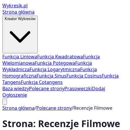
Wykresik.pl
Strona główna
Kreator Wykresów
Funkcja Liniowa
Funkcja Kwadratowa
Funkcja
Wielomianowa
Funkcja Potęgowa
Funkcja
Wykładnicza
Funkcja Logarytmiczna
Funkcja
Homograficzna
Funkcja Sinus
Funkcja Cosinus
Funkcja
Tangens
Funkcja Cotangens
Baza wiedzy
Polecane strony
Prasoweczki
Dodaj
Ogłoszenie
Strona główna
/
Polecane strony
/
Recenzje Filmowe
Strona:
Recenzje Filmowe