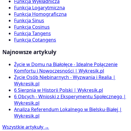
Funkcja Wykładnicza
Funkcja Logarytmiczna
Funkcja Homograficzna
Funkcja Sinus
Funkcja Cosinus
Funkcja Tangens
Funkcja Cotangens
Najnowsze artykuły
Życie w Domu na Białołęce - Idealne Połączenie
Komfortu i Nowoczesności | Wykresik.pl
Życie Osób Niebinarnych - Wyzwania i Realia |
Wykresik.pl
6 Sierpnia w Historii Polski | Wykresik.pl
6 Obcych - Wnioski z Eksperymentu Społecznego |
Wykresik.pl
Analiza Referendum Lokalnego w Bielsku-Białej |
Wykresik.pl
Wszystkie artykuły →