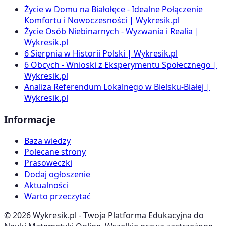
Życie w Domu na Białołęce - Idealne Połączenie
Komfortu i Nowoczesności | Wykresik.pl
Życie Osób Niebinarnych - Wyzwania i Realia |
Wykresik.pl
6 Sierpnia w Historii Polski | Wykresik.pl
6 Obcych - Wnioski z Eksperymentu Społecznego |
Wykresik.pl
Analiza Referendum Lokalnego w Bielsku-Białej |
Wykresik.pl
Informacje
Baza wiedzy
Polecane strony
Prasoweczki
Dodaj ogłoszenie
Aktualności
Warto przeczytać
©
2026
Wykresik.pl - Twoja Platforma Edukacyjna do