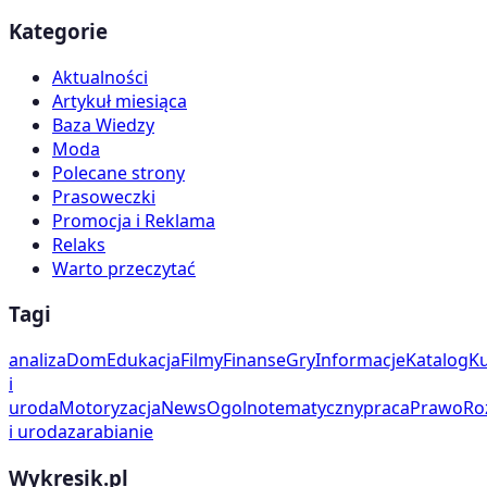
Kategorie
Aktualności
Artykuł miesiąca
Baza Wiedzy
Moda
Polecane strony
Prasoweczki
Promocja i Reklama
Relaks
Warto przeczytać
Tagi
analiza
Dom
Edukacja
Filmy
Finanse
Gry
Informacje
Katalog
Ku
i
uroda
Motoryzacja
News
Ogolnotematyczny
praca
Prawo
Ro
i uroda
zarabianie
Wykresik.pl