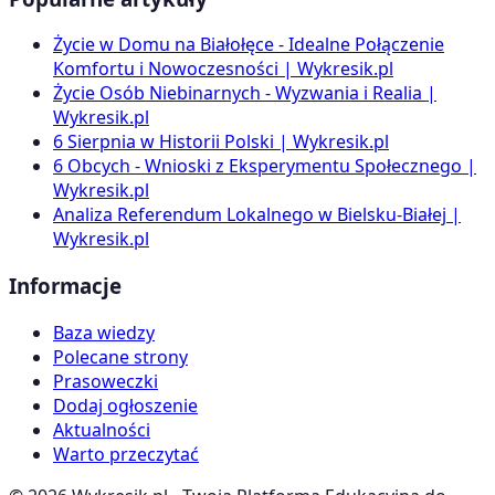
Życie w Domu na Białołęce - Idealne Połączenie
Komfortu i Nowoczesności | Wykresik.pl
Życie Osób Niebinarnych - Wyzwania i Realia |
Wykresik.pl
6 Sierpnia w Historii Polski | Wykresik.pl
6 Obcych - Wnioski z Eksperymentu Społecznego |
Wykresik.pl
Analiza Referendum Lokalnego w Bielsku-Białej |
Wykresik.pl
Informacje
Baza wiedzy
Polecane strony
Prasoweczki
Dodaj ogłoszenie
Aktualności
Warto przeczytać