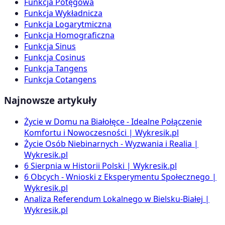
Funkcja Potęgowa
Funkcja Wykładnicza
Funkcja Logarytmiczna
Funkcja Homograficzna
Funkcja Sinus
Funkcja Cosinus
Funkcja Tangens
Funkcja Cotangens
Najnowsze artykuły
Życie w Domu na Białołęce - Idealne Połączenie
Komfortu i Nowoczesności | Wykresik.pl
Życie Osób Niebinarnych - Wyzwania i Realia |
Wykresik.pl
6 Sierpnia w Historii Polski | Wykresik.pl
6 Obcych - Wnioski z Eksperymentu Społecznego |
Wykresik.pl
Analiza Referendum Lokalnego w Bielsku-Białej |
Wykresik.pl