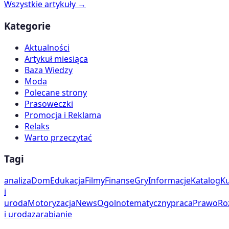
Wszystkie artykuły →
Kategorie
Aktualności
Artykuł miesiąca
Baza Wiedzy
Moda
Polecane strony
Prasoweczki
Promocja i Reklama
Relaks
Warto przeczytać
Tagi
analiza
Dom
Edukacja
Filmy
Finanse
Gry
Informacje
Katalog
Ku
i
uroda
Motoryzacja
News
Ogolnotematyczny
praca
Prawo
Ro
i uroda
zarabianie