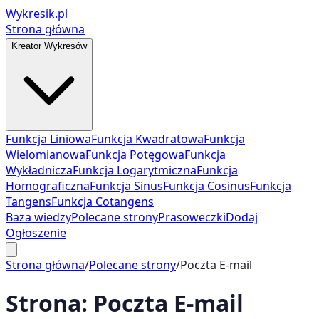
Wykresik.pl
Strona główna
Kreator Wykresów
Funkcja Liniowa
Funkcja Kwadratowa
Funkcja
Wielomianowa
Funkcja Potęgowa
Funkcja
Wykładnicza
Funkcja Logarytmiczna
Funkcja
Homograficzna
Funkcja Sinus
Funkcja Cosinus
Funkcja
Tangens
Funkcja Cotangens
Baza wiedzy
Polecane strony
Prasoweczki
Dodaj
Ogłoszenie
Strona główna
/
Polecane strony
/
Poczta E-mail
Strona:
Poczta E-mail