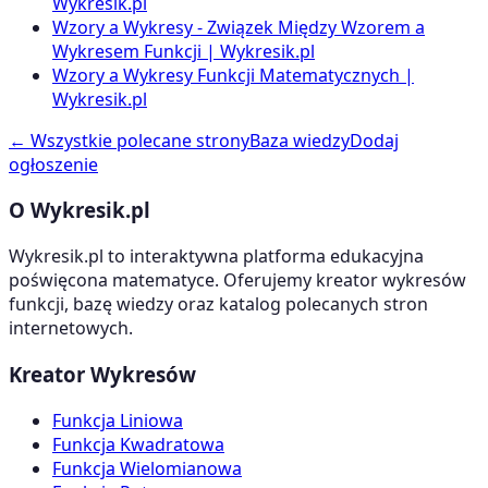
Wykresik.pl
Wzory a Wykresy - Związek Między Wzorem a
Wykresem Funkcji | Wykresik.pl
Wzory a Wykresy Funkcji Matematycznych |
Wykresik.pl
← Wszystkie polecane strony
Baza wiedzy
Dodaj
ogłoszenie
O Wykresik.pl
Wykresik.pl to interaktywna platforma edukacyjna
poświęcona matematyce. Oferujemy kreator wykresów
funkcji, bazę wiedzy oraz katalog polecanych stron
internetowych.
Kreator Wykresów
Funkcja Liniowa
Funkcja Kwadratowa
Funkcja Wielomianowa