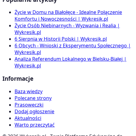
Życie w Domu na Białołęce - Idealne Połączenie
Komfortu i Nowoczesności | Wykresik.pl
Życie Osób Niebinarnych - Wyzwania i Realia |
Wykresik.pl
6 Sierpnia w Historii Polski | Wykresik.pl
6 Obcych - Wnioski z Eksperymentu Społecznego |
Wykresik.pl
Analiza Referendum Lokalnego w Bielsku-Białej |
Wykresik.pl
Informacje
Baza wiedzy
Polecane strony
Prasoweczki
Dodaj ogłoszenie
Aktualności
Warto przeczytać