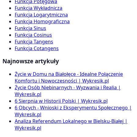
Funkcja Potęgowa
Funkcja Wykładnicza
Funkcja Logarytmiczna
Funkcja Homograficzna
Funkcja Sinus
Funkcja Cosinus
Funkcja Tangens
Funkcja Cotangens
Najnowsze artykuły
Życie w Domu na Białołęce - Idealne Połączenie
Komfortu i Nowoczesności | Wykresik.pl
Życie Osób Niebinarnych - Wyzwania i Realia |
Wykresik.pl
6 Sierpnia w Historii Polski | Wykresik.pl
6 Obcych - Wnioski z Eksperymentu Społecznego |
Wykresik.pl
Analiza Referendum Lokalnego w Bielsku-Białej |
Wykresik.pl