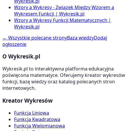
Wykresik.pl
Wzory a Wykresy - Związek Między Wzorem a
Wykresem Funkcji | Wykresik.pl
Wzory a Wykresy Funkcji Matematycznych |
Wykresik.pl
← Wszystkie polecane strony
Baza wiedzy
Dodaj
ogłoszenie
O Wykresik.pl
Wykresik.pl to interaktywna platforma edukacyjna
poświęcona matematyce. Oferujemy kreator wykresów
funkcji, bazę wiedzy oraz katalog polecanych stron
internetowych.
Kreator Wykresów
Funkcja Liniowa
Funkcja Kwadratowa
Funkcja Wielomianowa