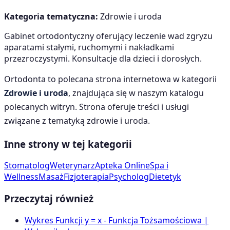
Kategoria tematyczna:
Zdrowie i uroda
Gabinet ortodontyczny oferujący leczenie wad zgryzu
aparatami stałymi, ruchomymi i nakładkami
przezroczystymi. Konsultacje dla dzieci i dorosłych.
Ortodonta
to polecana strona internetowa w kategorii
Zdrowie i uroda
, znajdująca się w naszym katalogu
polecanych witryn. Strona oferuje treści i usługi
związane z tematyką
zdrowie i uroda
.
Inne strony w tej kategorii
Stomatolog
Weterynarz
Apteka Online
Spa i
Wellness
Masaż
Fizjoterapia
Psycholog
Dietetyk
Przeczytaj również
Wykres Funkcji y = x - Funkcja Tożsamościowa |