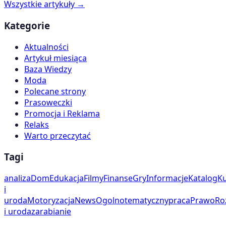
Wszystkie artykuły →
Kategorie
Aktualności
Artykuł miesiąca
Baza Wiedzy
Moda
Polecane strony
Prasoweczki
Promocja i Reklama
Relaks
Warto przeczytać
Tagi
analiza
Dom
Edukacja
Filmy
Finanse
Gry
Informacje
Katalog
Ku
i
uroda
Motoryzacja
News
Ogolnotematyczny
praca
Prawo
Ro
i uroda
zarabianie