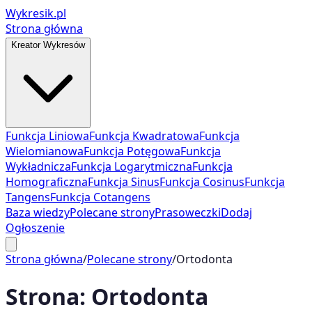
Wykresik.pl
Strona główna
Kreator Wykresów
Funkcja Liniowa
Funkcja Kwadratowa
Funkcja
Wielomianowa
Funkcja Potęgowa
Funkcja
Wykładnicza
Funkcja Logarytmiczna
Funkcja
Homograficzna
Funkcja Sinus
Funkcja Cosinus
Funkcja
Tangens
Funkcja Cotangens
Baza wiedzy
Polecane strony
Prasoweczki
Dodaj
Ogłoszenie
Strona główna
/
Polecane strony
/
Ortodonta
Strona:
Ortodonta