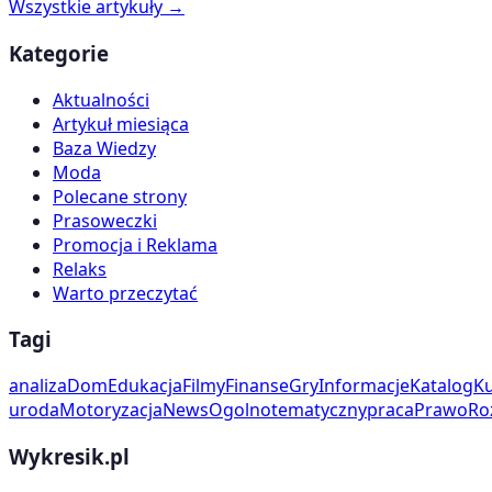
Wszystkie artykuły →
Kategorie
Aktualności
Artykuł miesiąca
Baza Wiedzy
Moda
Polecane strony
Prasoweczki
Promocja i Reklama
Relaks
Warto przeczytać
Tagi
analiza
Dom
Edukacja
Filmy
Finanse
Gry
Informacje
Katalog
Ku
uroda
Motoryzacja
News
Ogolnotematyczny
praca
Prawo
Ro
Wykresik.pl