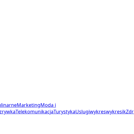
linarne
Marketing
Moda i
zrywka
Telekomunikacja
Turystyka
Uslugi
wykres
wykresik
Zdr