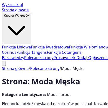
Wykresik.pl
Strona główna
Kreator Wykresów
Funkcja Liniowa
Funkcja Kwadratowa
Funkcja Wielomiano
Cosinus
Funkcja Tangens
Funkcja Cotangens
Baza wiedzy
Polecane strony
Prasoweczki
Dodaj Ogłoszeni
Strona główna
/
Polecane strony
/
Moda Męska
Strona:
Moda Męska
Kategoria tematyczna:
Moda i uroda
Elegancka odzież męska od garniturów po casual. Koszule,