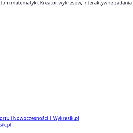
m matematyki. Kreator wykresów, interaktywne zadania i
ortu i Nowoczesności | Wykresik.pl
ik.pl