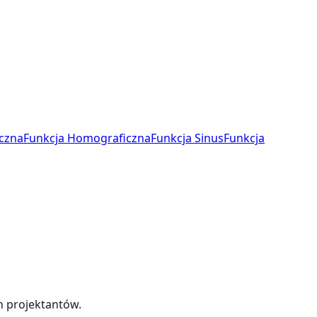
czna
Funkcja Homograficzna
Funkcja Sinus
Funkcja
h projektantów.