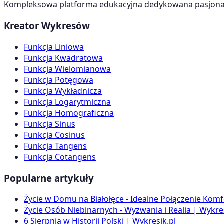
Kompleksowa platforma edukacyjna dedykowana pasjonato
Kreator Wykresów
Funkcja Liniowa
Funkcja Kwadratowa
Funkcja Wielomianowa
Funkcja Potęgowa
Funkcja Wykładnicza
Funkcja Logarytmiczna
Funkcja Homograficzna
Funkcja Sinus
Funkcja Cosinus
Funkcja Tangens
Funkcja Cotangens
Popularne artykuły
Życie w Domu na Białołęce - Idealne Połączenie Komf
Życie Osób Niebinarnych - Wyzwania i Realia | Wykres
6 Sierpnia w Historii Polski | Wykresik.pl