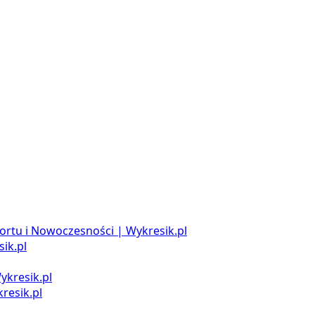
ortu i Nowoczesności | Wykresik.pl
ik.pl
ykresik.pl
resik.pl