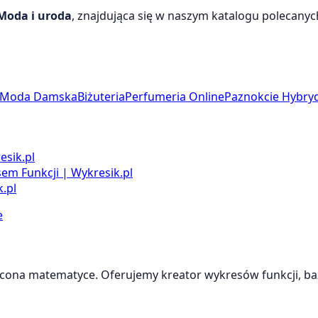
Moda i uroda
, znajdująca się w naszym katalogu polecanych 
Moda Damska
Biżuteria
Perfumeria Online
Paznokcie Hybr
esik.pl
m Funkcji | Wykresik.pl
.pl
e
cona matematyce. Oferujemy kreator wykresów funkcji, baz