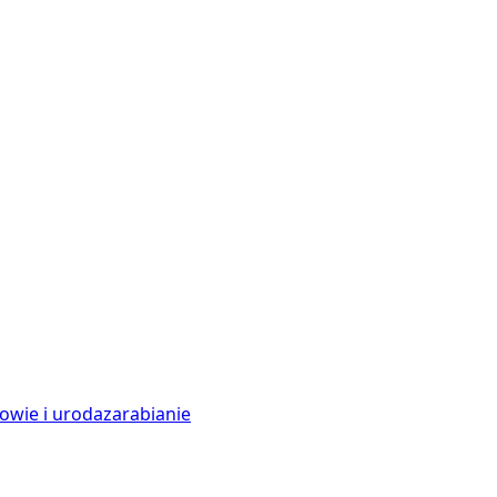
owie i uroda
zarabianie