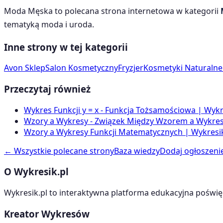
Moda Męska
to polecana strona internetowa w kategorii
tematyką
moda i uroda
.
Inne strony w tej kategorii
Avon Sklep
Salon Kosmetyczny
Fryzjer
Kosmetyki Naturalne
Przeczytaj również
Wykres Funkcji y = x - Funkcja Tożsamościowa | Wykr
Wzory a Wykresy - Związek Między Wzorem a Wykrese
Wzory a Wykresy Funkcji Matematycznych | Wykresik
← Wszystkie polecane strony
Baza wiedzy
Dodaj ogłoszeni
O Wykresik.pl
Wykresik.pl to interaktywna platforma edukacyjna poświę
Kreator Wykresów