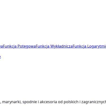
wa
Funkcja Potęgowa
Funkcja Wykładnicza
Funkcja Logarytmi
e
 marynarki, spodnie i akcesoria od polskich i zagranicznyc