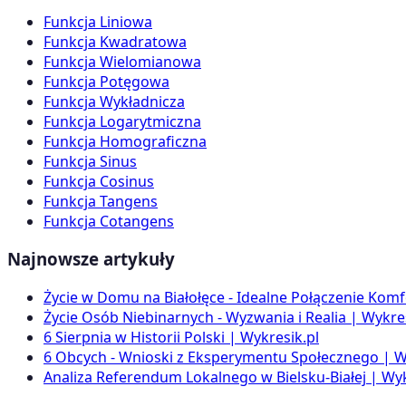
Funkcja Liniowa
Funkcja Kwadratowa
Funkcja Wielomianowa
Funkcja Potęgowa
Funkcja Wykładnicza
Funkcja Logarytmiczna
Funkcja Homograficzna
Funkcja Sinus
Funkcja Cosinus
Funkcja Tangens
Funkcja Cotangens
Najnowsze artykuły
Życie w Domu na Białołęce - Idealne Połączenie Komf
Życie Osób Niebinarnych - Wyzwania i Realia | Wykres
6 Sierpnia w Historii Polski | Wykresik.pl
6 Obcych - Wnioski z Eksperymentu Społecznego | W
Analiza Referendum Lokalnego w Bielsku-Białej | Wyk