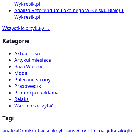
Wykresik.pl
Analiza Referendum Lokalnego w Bielsku-Białej |
Wykresik.pl
Wszystkie artykuły →
Kategorie
Aktualności
Artykuł miesiąca
Baza Wiedzy
Moda
Polecane strony
Prasoweczki
Promocja i Reklama
Relaks
Warto przeczytać
Tagi
analiza
Dom
Edukacja
Filmy
Finanse
Gry
Informacje
Katalog
Ku