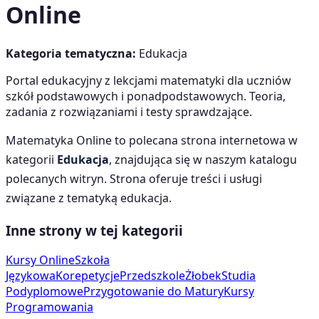
Online
Kategoria tematyczna:
Edukacja
Portal edukacyjny z lekcjami matematyki dla uczniów
szkół podstawowych i ponadpodstawowych. Teoria,
zadania z rozwiązaniami i testy sprawdzające.
Matematyka Online
to polecana strona internetowa w
kategorii
Edukacja
, znajdująca się w naszym katalogu
polecanych witryn. Strona oferuje treści i usługi
związane z tematyką
edukacja
.
Inne strony w tej kategorii
Kursy Online
Szkoła
Językowa
Korepetycje
Przedszkole
Żłobek
Studia
Podyplomowe
Przygotowanie do Matury
Kursy
Programowania