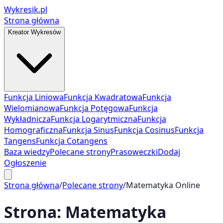
Wykresik.pl
Strona główna
Kreator Wykresów
Funkcja Liniowa
Funkcja Kwadratowa
Funkcja
Wielomianowa
Funkcja Potęgowa
Funkcja
Wykładnicza
Funkcja Logarytmiczna
Funkcja
Homograficzna
Funkcja Sinus
Funkcja Cosinus
Funkcja
Tangens
Funkcja Cotangens
Baza wiedzy
Polecane strony
Prasoweczki
Dodaj
Ogłoszenie
Strona główna
/
Polecane strony
/
Matematyka Online
Strona:
Matematyka