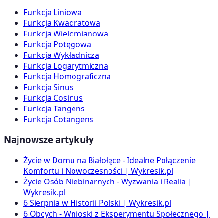
Funkcja Liniowa
Funkcja Kwadratowa
Funkcja Wielomianowa
Funkcja Potęgowa
Funkcja Wykładnicza
Funkcja Logarytmiczna
Funkcja Homograficzna
Funkcja Sinus
Funkcja Cosinus
Funkcja Tangens
Funkcja Cotangens
Najnowsze artykuły
Życie w Domu na Białołęce - Idealne Połączenie
Komfortu i Nowoczesności | Wykresik.pl
Życie Osób Niebinarnych - Wyzwania i Realia |
Wykresik.pl
6 Sierpnia w Historii Polski | Wykresik.pl
6 Obcych - Wnioski z Eksperymentu Społecznego |