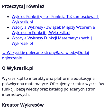
Przeczytaj również
Wykres Funkcji y = x - Funkcja Tożsamościowa |
Wykresik.pl
Wzory a Wykresy - Związek Między Wzorem a
Wykresem Funkcji | Wykresik.pl
Wzory a Wykresy Funkcji Matematycznych |
Wykresik.pl
← Wszystkie polecane strony
Baza wiedzy
Dodaj
ogłoszenie
O Wykresik.pl
Wykresik.pl to interaktywna platforma edukacyjna
poświęcona matematyce. Oferujemy kreator wykresów
funkcji, bazę wiedzy oraz katalog polecanych stron
internetowych.
Kreator Wykresów