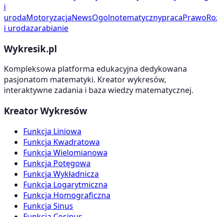
i
uroda
Motoryzacja
News
Ogolnotematyczny
praca
Prawo
Ro
i uroda
zarabianie
Wykresik.pl
Kompleksowa platforma edukacyjna dedykowana
pasjonatom matematyki. Kreator wykresów,
interaktywne zadania i baza wiedzy matematycznej.
Kreator Wykresów
Funkcja Liniowa
Funkcja Kwadratowa
Funkcja Wielomianowa
Funkcja Potęgowa
Funkcja Wykładnicza
Funkcja Logarytmiczna
Funkcja Homograficzna
Funkcja Sinus
Funkcja Cosinus