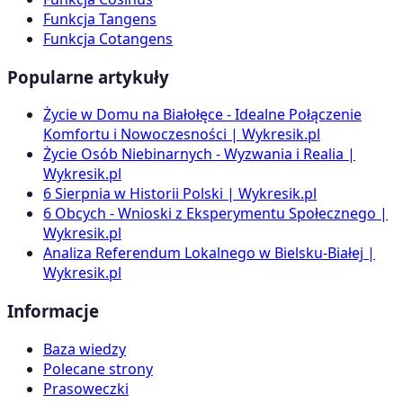
Funkcja Tangens
Funkcja Cotangens
Popularne artykuły
Życie w Domu na Białołęce - Idealne Połączenie
Komfortu i Nowoczesności | Wykresik.pl
Życie Osób Niebinarnych - Wyzwania i Realia |
Wykresik.pl
6 Sierpnia w Historii Polski | Wykresik.pl
6 Obcych - Wnioski z Eksperymentu Społecznego |
Wykresik.pl
Analiza Referendum Lokalnego w Bielsku-Białej |
Wykresik.pl
Informacje
Baza wiedzy
Polecane strony
Prasoweczki