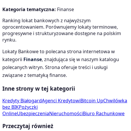
Kategoria tematyczna:
Finanse
Ranking lokat bankowych z najwyższym
oprocentowaniem. Porównujemy lokaty terminowe,
progresywne i strukturyzowane dostępne na polskim
rynku.
Lokaty Bankowe
to polecana strona internetowa w
kategorii
Finanse
, znajdująca się w naszym katalogu
polecanych witryn. Strona oferuje treści i usługi
związane z tematyką
finanse
.
Inne strony w tej kategorii
Kredyty Białogard
Agenci Kredytowi
Bitcoin Up
Chwilówka
bez BIK
Pożyczki
Online
Ubezpieczenia
Nieruchomości
Biuro Rachunkowe
Przeczytaj również