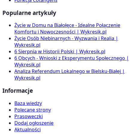
Popularne artykuły
Życie w Domu na Białołęce - Idealne Połączenie
Komfortu i Nowoczesności | Wykresik.pl
Życie Osób Niebinarnych - Wyzwania i Realia |
Wykresik.pl
6 Sierpnia w Historii Polski | Wykresik.pl
6 Obcych - Wnioski z Eksperymentu Społecznego |
Wykresik.pl
Analiza Referendum Lokalnego w Bielsku-Białej |
Wykresik.pl
Informacje
Baza wiedzy
Polecane strony
Prasoweczki
Dodaj ogłoszenie
Aktualności