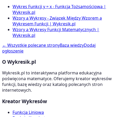
Wykres Funkcji y = x - Funkcja Tożsamościowa |
Wykresik.pl
Wzory a Wykresy - Związek Między Wzorem a
Wykresem Funkcji | Wykresik.pl
Wzory a Wykresy Funkcji Matematycznych |
Wykresik.pl
← Wszystkie polecane strony
Baza wiedzy
Dodaj
ogłoszenie
O Wykresik.pl
Wykresik.pl to interaktywna platforma edukacyjna
poświęcona matematyce. Oferujemy kreator wykresów
funkcji, bazę wiedzy oraz katalog polecanych stron
internetowych.
Kreator Wykresów
Funkcja Liniowa