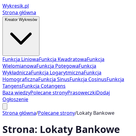
Wykresik.pl
Strona główna
Kreator Wykresów
Funkcja Liniowa
Funkcja Kwadratowa
Funkcja
Wielomianowa
Funkcja Potęgowa
Funkcja
Wykładnicza
Funkcja Logarytmiczna
Funkcja
Homograficzna
Funkcja Sinus
Funkcja Cosinus
Funkcja
Tangens
Funkcja Cotangens
Baza wiedzy
Polecane strony
Prasoweczki
Dodaj
Ogłoszenie
Strona główna
/
Polecane strony
/
Lokaty Bankowe
Strona:
Lokaty Bankowe