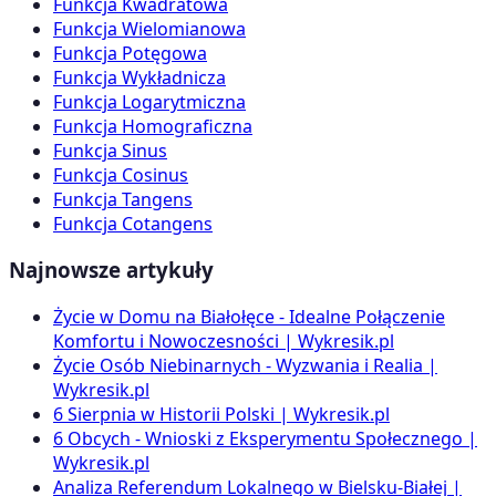
Funkcja Kwadratowa
Funkcja Wielomianowa
Funkcja Potęgowa
Funkcja Wykładnicza
Funkcja Logarytmiczna
Funkcja Homograficzna
Funkcja Sinus
Funkcja Cosinus
Funkcja Tangens
Funkcja Cotangens
Najnowsze artykuły
Życie w Domu na Białołęce - Idealne Połączenie
Komfortu i Nowoczesności | Wykresik.pl
Życie Osób Niebinarnych - Wyzwania i Realia |
Wykresik.pl
6 Sierpnia w Historii Polski | Wykresik.pl
6 Obcych - Wnioski z Eksperymentu Społecznego |
Wykresik.pl
Analiza Referendum Lokalnego w Bielsku-Białej |