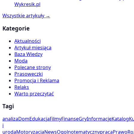
Wykresik.pl
Wszystkie artykuły →
Kategorie
Aktualności
Artykuł miesiąca
Baza Wiedzy
Moda
Polecane strony
Prasoweczki
Promocja i Reklama
Relaks
Warto przeczytać
Tagi
analiza
Dom
Edukacja
Filmy
Finanse
Gry
Informacje
Katalog
Ku
i
uroda
Motoryzacja
News
Ogolnotematyczny
praca
Prawo
Ro