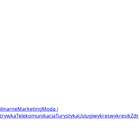
linarne
Marketing
Moda i
zrywka
Telekomunikacja
Turystyka
Uslugi
wykres
wykresik
Zdr