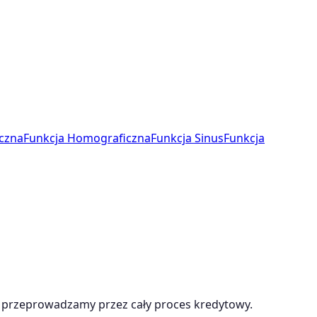
czna
Funkcja Homograficzna
Funkcja Sinus
Funkcja
przeprowadzamy przez cały proces kredytowy.