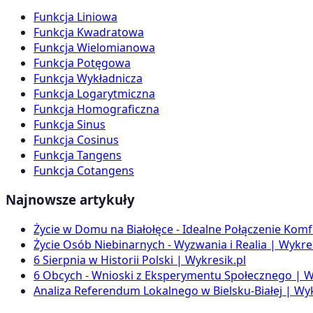
Funkcja Liniowa
Funkcja Kwadratowa
Funkcja Wielomianowa
Funkcja Potęgowa
Funkcja Wykładnicza
Funkcja Logarytmiczna
Funkcja Homograficzna
Funkcja Sinus
Funkcja Cosinus
Funkcja Tangens
Funkcja Cotangens
Najnowsze artykuły
Życie w Domu na Białołęce - Idealne Połączenie Komf
Życie Osób Niebinarnych - Wyzwania i Realia | Wykres
6 Sierpnia w Historii Polski | Wykresik.pl
6 Obcych - Wnioski z Eksperymentu Społecznego | W
Analiza Referendum Lokalnego w Bielsku-Białej | Wyk