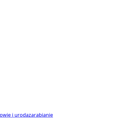
owie i uroda
zarabianie