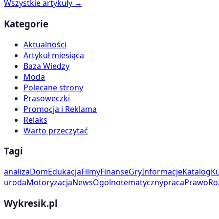
Wszystkie artykuły →
Kategorie
Aktualności
Artykuł miesiąca
Baza Wiedzy
Moda
Polecane strony
Prasoweczki
Promocja i Reklama
Relaks
Warto przeczytać
Tagi
analiza
Dom
Edukacja
Filmy
Finanse
Gry
Informacje
Katalog
Ku
uroda
Motoryzacja
News
Ogolnotematyczny
praca
Prawo
Ro
Wykresik.pl