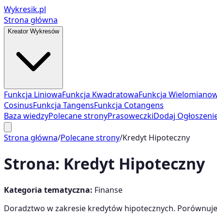
Wykresik.pl
Strona główna
Kreator Wykresów
Funkcja Liniowa
Funkcja Kwadratowa
Funkcja Wielomiano
Cosinus
Funkcja Tangens
Funkcja Cotangens
Baza wiedzy
Polecane strony
Prasoweczki
Dodaj Ogłoszeni
Strona główna
/
Polecane strony
/
Kredyt Hipoteczny
Strona:
Kredyt Hipoteczny
Kategoria tematyczna:
Finanse
Doradztwo w zakresie kredytów hipotecznych. Porównuj