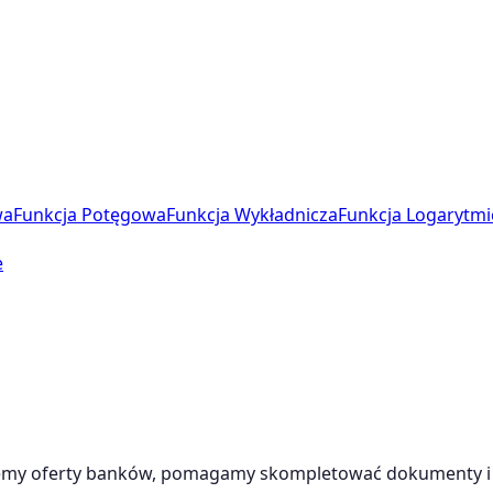
wa
Funkcja Potęgowa
Funkcja Wykładnicza
Funkcja Logarytmi
e
emy oferty banków, pomagamy skompletować dokumenty i 