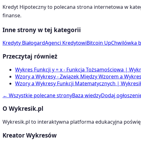
Kredyt Hipoteczny
to polecana strona internetowa w kate
finanse
.
Inne strony w tej kategorii
Kredyty Białogard
Agenci Kredytowi
Bitcoin Up
Chwilówka b
Przeczytaj również
Wykres Funkcji y = x - Funkcja Tożsamościowa | Wykr
Wzory a Wykresy - Związek Między Wzorem a Wykrese
Wzory a Wykresy Funkcji Matematycznych | Wykresik
← Wszystkie polecane strony
Baza wiedzy
Dodaj ogłoszeni
O Wykresik.pl
Wykresik.pl to interaktywna platforma edukacyjna poświę
Kreator Wykresów