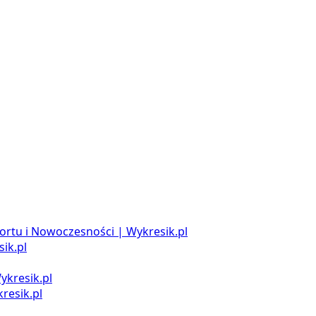
ortu i Nowoczesności | Wykresik.pl
ik.pl
ykresik.pl
resik.pl