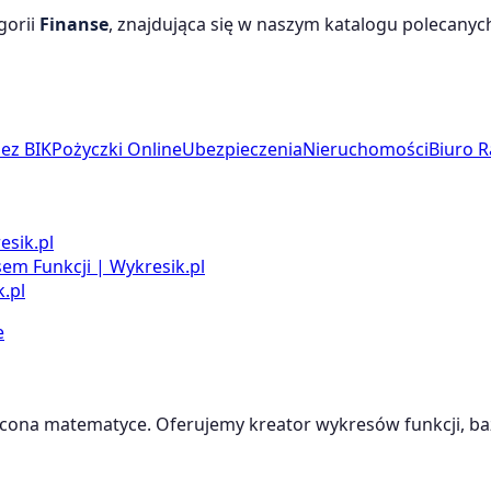
gorii
Finanse
, znajdująca się w naszym katalogu polecanych 
ez BIK
Pożyczki Online
Ubezpieczenia
Nieruchomości
Biuro 
esik.pl
m Funkcji | Wykresik.pl
.pl
e
cona matematyce. Oferujemy kreator wykresów funkcji, baz