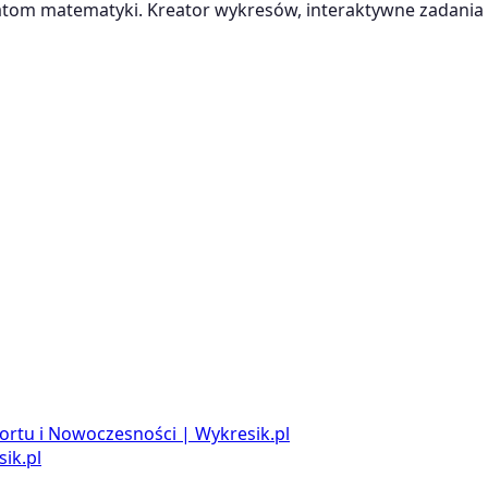
m matematyki. Kreator wykresów, interaktywne zadania i
ortu i Nowoczesności | Wykresik.pl
ik.pl