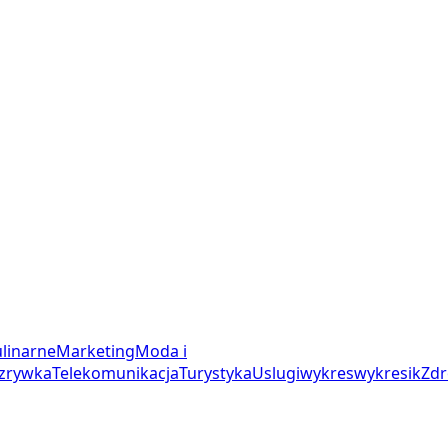
linarne
Marketing
Moda i
zrywka
Telekomunikacja
Turystyka
Uslugi
wykres
wykresik
Zdr