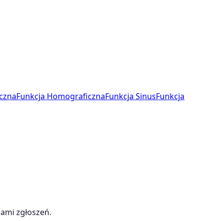
czna
Funkcja Homograficzna
Funkcja Sinus
Funkcja
nami zgłoszeń.