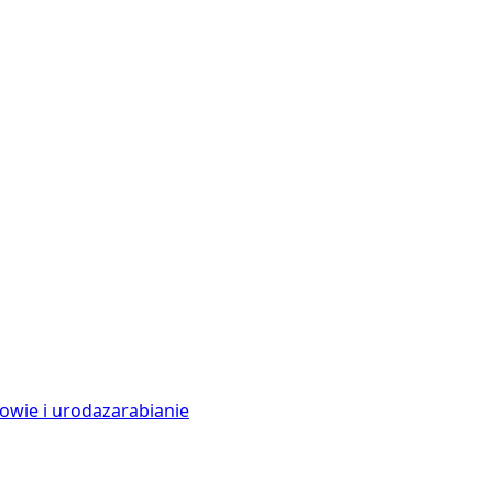
owie i uroda
zarabianie