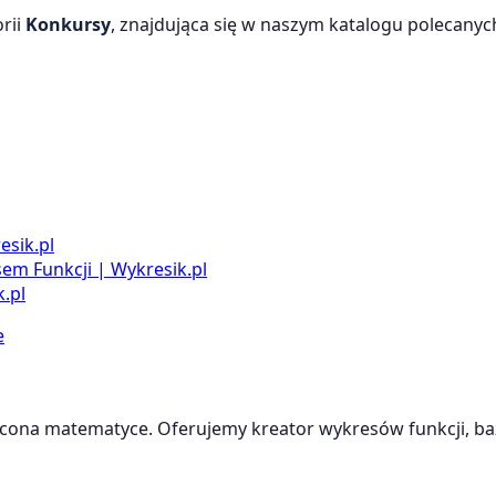
rii
Konkursy
, znajdująca się w naszym katalogu polecanych 
esik.pl
m Funkcji | Wykresik.pl
.pl
e
cona matematyce. Oferujemy kreator wykresów funkcji, baz