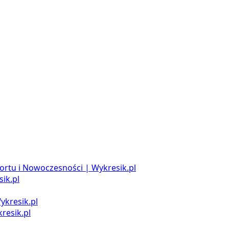
ortu i Nowoczesności | Wykresik.pl
ik.pl
ykresik.pl
resik.pl