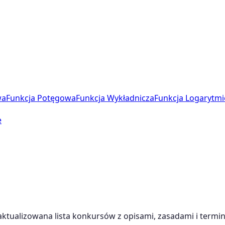
wa
Funkcja Potęgowa
Funkcja Wykładnicza
Funkcja Logarytmi
e
ktualizowana lista konkursów z opisami, zasadami i termi