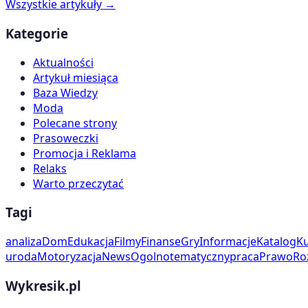
Wszystkie artykuły →
Kategorie
Aktualności
Artykuł miesiąca
Baza Wiedzy
Moda
Polecane strony
Prasoweczki
Promocja i Reklama
Relaks
Warto przeczytać
Tagi
analiza
Dom
Edukacja
Filmy
Finanse
Gry
Informacje
Katalog
Ku
uroda
Motoryzacja
News
Ogolnotematyczny
praca
Prawo
Ro
Wykresik.pl