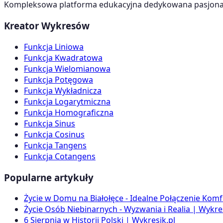
Kompleksowa platforma edukacyjna dedykowana pasjonato
Kreator Wykresów
Funkcja Liniowa
Funkcja Kwadratowa
Funkcja Wielomianowa
Funkcja Potęgowa
Funkcja Wykładnicza
Funkcja Logarytmiczna
Funkcja Homograficzna
Funkcja Sinus
Funkcja Cosinus
Funkcja Tangens
Funkcja Cotangens
Popularne artykuły
Życie w Domu na Białołęce - Idealne Połączenie Komf
Życie Osób Niebinarnych - Wyzwania i Realia | Wykres
6 Sierpnia w Historii Polski | Wykresik.pl