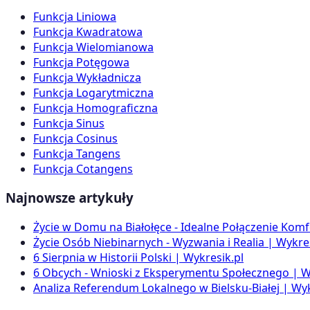
Funkcja Liniowa
Funkcja Kwadratowa
Funkcja Wielomianowa
Funkcja Potęgowa
Funkcja Wykładnicza
Funkcja Logarytmiczna
Funkcja Homograficzna
Funkcja Sinus
Funkcja Cosinus
Funkcja Tangens
Funkcja Cotangens
Najnowsze artykuły
Życie w Domu na Białołęce - Idealne Połączenie Komf
Życie Osób Niebinarnych - Wyzwania i Realia | Wykres
6 Sierpnia w Historii Polski | Wykresik.pl
6 Obcych - Wnioski z Eksperymentu Społecznego | W
Analiza Referendum Lokalnego w Bielsku-Białej | Wyk