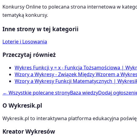
Konkursy Online
to polecana strona internetowa w katego
tematyką
konkursy
.
Inne strony w tej kategorii
Loterie i Losowania
Przeczytaj również
Wykres Funkcji y = x - Funkcja Tożsamościowa | Wykr
Wzory a Wykresy - Związek Między Wzorem a Wykrese
Wzory a Wykresy Funkcji Matematycznych | Wykresik
← Wszystkie polecane strony
Baza wiedzy
Dodaj ogłoszeni
O Wykresik.pl
Wykresik.pl to interaktywna platforma edukacyjna poświę
Kreator Wykresów