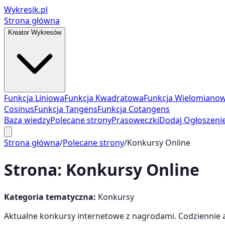
Wykresik.pl
Strona główna
Kreator Wykresów
Funkcja Liniowa
Funkcja Kwadratowa
Funkcja Wielomiano
Cosinus
Funkcja Tangens
Funkcja Cotangens
Baza wiedzy
Polecane strony
Prasoweczki
Dodaj Ogłoszeni
Strona główna
/
Polecane strony
/
Konkursy Online
Strona:
Konkursy Online
Kategoria tematyczna:
Konkursy
Aktualne konkursy internetowe z nagrodami. Codziennie a