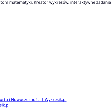
m matematyki. Kreator wykresów, interaktywne zadania i
ortu i Nowoczesności | Wykresik.pl
ik.pl