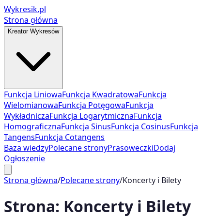
Wykresik.pl
Strona główna
Kreator Wykresów
Funkcja Liniowa
Funkcja Kwadratowa
Funkcja
Wielomianowa
Funkcja Potęgowa
Funkcja
Wykładnicza
Funkcja Logarytmiczna
Funkcja
Homograficzna
Funkcja Sinus
Funkcja Cosinus
Funkcja
Tangens
Funkcja Cotangens
Baza wiedzy
Polecane strony
Prasoweczki
Dodaj
Ogłoszenie
Strona główna
/
Polecane strony
/
Koncerty i Bilety
Strona:
Koncerty i Bilety