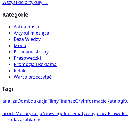
Wszystkie artykuły →
Kategorie
Aktualności
Artykuł miesiąca
Baza Wiedzy
Moda
Polecane strony
Prasoweczki
Promocja i Reklama
Relaks
Warto przeczytać
Tagi
analiza
Dom
Edukacja
Filmy
Finanse
Gry
Informacje
Katalog
Ku
i
uroda
Motoryzacja
News
Ogolnotematyczny
praca
Prawo
Ro
i uroda
zarabianie