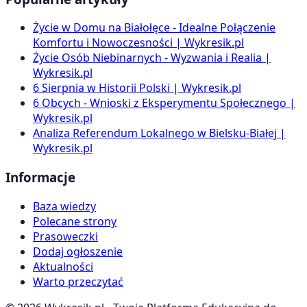
Życie w Domu na Białołęce - Idealne Połączenie
Komfortu i Nowoczesności | Wykresik.pl
Życie Osób Niebinarnych - Wyzwania i Realia |
Wykresik.pl
6 Sierpnia w Historii Polski | Wykresik.pl
6 Obcych - Wnioski z Eksperymentu Społecznego |
Wykresik.pl
Analiza Referendum Lokalnego w Bielsku-Białej |
Wykresik.pl
Informacje
Baza wiedzy
Polecane strony
Prasoweczki
Dodaj ogłoszenie
Aktualności
Warto przeczytać