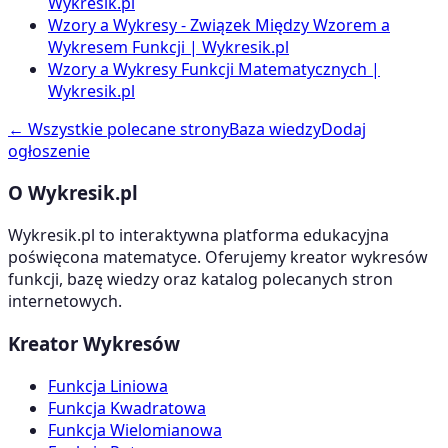
Wykresik.pl
Wzory a Wykresy - Związek Między Wzorem a
Wykresem Funkcji | Wykresik.pl
Wzory a Wykresy Funkcji Matematycznych |
Wykresik.pl
← Wszystkie polecane strony
Baza wiedzy
Dodaj
ogłoszenie
O Wykresik.pl
Wykresik.pl to interaktywna platforma edukacyjna
poświęcona matematyce. Oferujemy kreator wykresów
funkcji, bazę wiedzy oraz katalog polecanych stron
internetowych.
Kreator Wykresów
Funkcja Liniowa
Funkcja Kwadratowa
Funkcja Wielomianowa