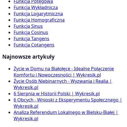
Funkcja Potęgowa
Funkcja Wykładnicza
Funkcja Logarytmiczna
Funkcja Homograficzna
Funkcja Sinus
Funkcja Cosinus
Funkcja Tangens
Funkcja Cotangens
Najnowsze artykuły
Życie w Domu na Białołęce - Idealne Połączenie
Komfortu i Nowoczesności | Wykresik.pl
Życie Osób Niebinarnych - Wyzwania i Realia |
Wykresik.pl
6 Sierpnia w Historii Polski | Wykresik.pl
6 Obcych - Wnioski z Eksperymentu Społecznego |
Wykresik.pl
Analiza Referendum Lokalnego w Bielsku-Białej |
Wykresik.pl