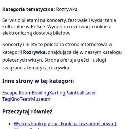
Kategoria tematyczna:
Rozrywka
Serwis z biletami na koncerty, festiwale i wydarzenia
kulturalne w Polsce. Wygodna rezerwacja online z
elektroniczną dostawą biletów.
Koncerty i Bilety
to polecana strona internetowa w
kategorii
Rozrywka
, znajdująca się w naszym katalogu
polecanych witryn. Strona oferuje treści i usługi
związane z tematyką
rozrywka
.
Inne strony w tej kategorii
Escape Room
Bowling
Karting
Paintball
Laser
Tag
Kino
Teatr
Muzeum
Przeczytaj również
Wykres Funkcji y = x - Funkcja Tożsamościowa |