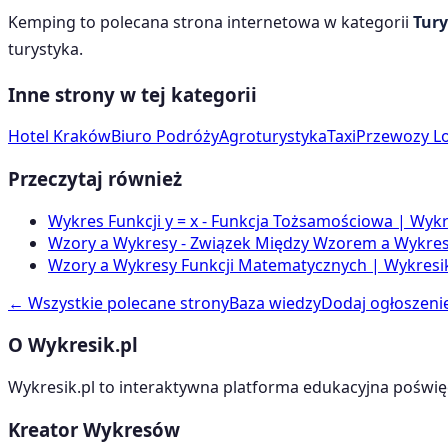
Kemping
to polecana strona internetowa w kategorii
Tur
turystyka
.
Inne strony w tej kategorii
Hotel Kraków
Biuro Podróży
Agroturystyka
Taxi
Przewozy L
Przeczytaj również
Wykres Funkcji y = x - Funkcja Tożsamościowa | Wykr
Wzory a Wykresy - Związek Między Wzorem a Wykrese
Wzory a Wykresy Funkcji Matematycznych | Wykresik
← Wszystkie polecane strony
Baza wiedzy
Dodaj ogłoszeni
O Wykresik.pl
Wykresik.pl to interaktywna platforma edukacyjna poświę
Kreator Wykresów