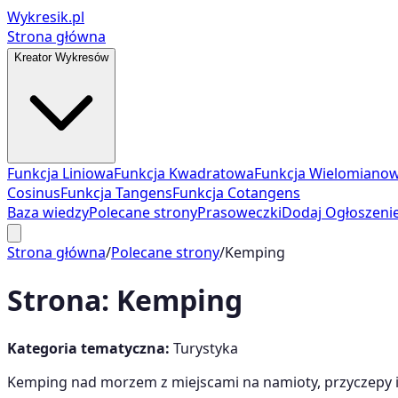
Wykresik.pl
Strona główna
Kreator Wykresów
Funkcja Liniowa
Funkcja Kwadratowa
Funkcja Wielomiano
Cosinus
Funkcja Tangens
Funkcja Cotangens
Baza wiedzy
Polecane strony
Prasoweczki
Dodaj Ogłoszeni
Strona główna
/
Polecane strony
/
Kemping
Strona:
Kemping
Kategoria tematyczna:
Turystyka
Kemping nad morzem z miejscami na namioty, przyczepy i 