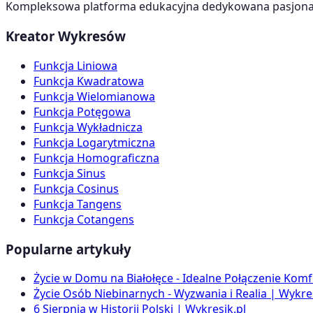
Kompleksowa platforma edukacyjna dedykowana pasjonato
Kreator Wykresów
Funkcja Liniowa
Funkcja Kwadratowa
Funkcja Wielomianowa
Funkcja Potęgowa
Funkcja Wykładnicza
Funkcja Logarytmiczna
Funkcja Homograficzna
Funkcja Sinus
Funkcja Cosinus
Funkcja Tangens
Funkcja Cotangens
Popularne artykuły
Życie w Domu na Białołęce - Idealne Połączenie Komf
Życie Osób Niebinarnych - Wyzwania i Realia | Wykres
6 Sierpnia w Historii Polski | Wykresik.pl