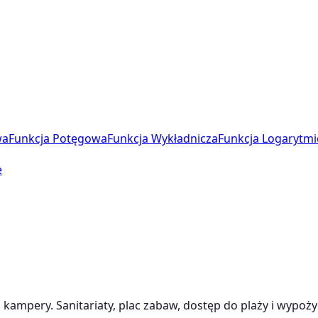
wa
Funkcja Potęgowa
Funkcja Wykładnicza
Funkcja Logarytmi
e
kampery. Sanitariaty, plac zabaw, dostęp do plaży i wypoż