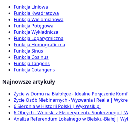
Funkcja Liniowa
Funkcja Kwadratowa
Funkcja Wielomianowa
Funkcja Potęgowa
Funkcja Wykładnicza
Funkcja Logarytmiczna
Funkcja Homograficzna
Funkcja Sinus
Funkcja Cosinus
Funkcja Tangens
Funkcja Cotangens
Najnowsze artykuły
Życie w Domu na Białołęce - Idealne Połączenie Komf
Życie Osób Niebinarnych - Wyzwania i Realia | Wykres
6 Sierpnia w Historii Polski | Wykresik.pl
6 Obcych - Wnioski z Eksperymentu Społecznego | W
Analiza Referendum Lokalnego w Bielsku-Białej | Wyk