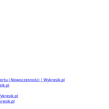
ortu i Nowoczesności | Wykresik.pl
ik.pl
ykresik.pl
resik.pl