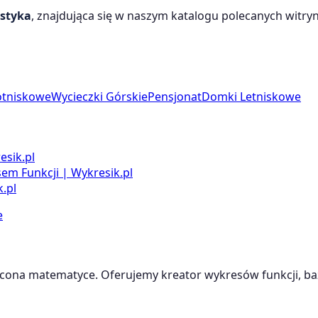
ystyka
, znajdująca się w naszym katalogu polecanych witryn.
otniskowe
Wycieczki Górskie
Pensjonat
Domki Letniskowe
esik.pl
m Funkcji | Wykresik.pl
.pl
e
cona matematyce. Oferujemy kreator wykresów funkcji, baz