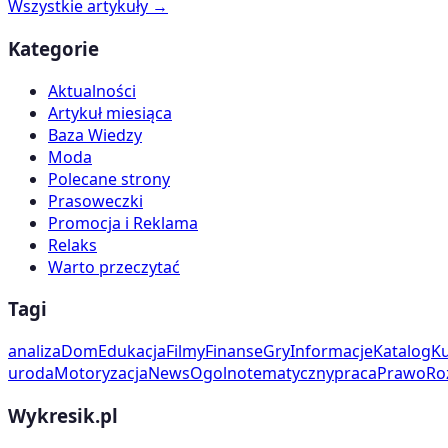
Wszystkie artykuły →
Kategorie
Aktualności
Artykuł miesiąca
Baza Wiedzy
Moda
Polecane strony
Prasoweczki
Promocja i Reklama
Relaks
Warto przeczytać
Tagi
analiza
Dom
Edukacja
Filmy
Finanse
Gry
Informacje
Katalog
Ku
uroda
Motoryzacja
News
Ogolnotematyczny
praca
Prawo
Ro
Wykresik.pl