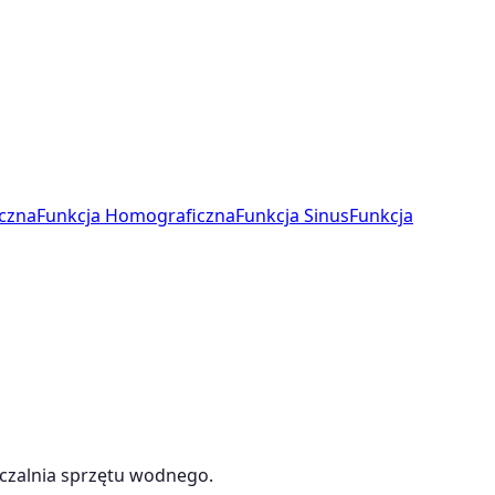
czna
Funkcja Homograficzna
Funkcja Sinus
Funkcja
yczalnia sprzętu wodnego.