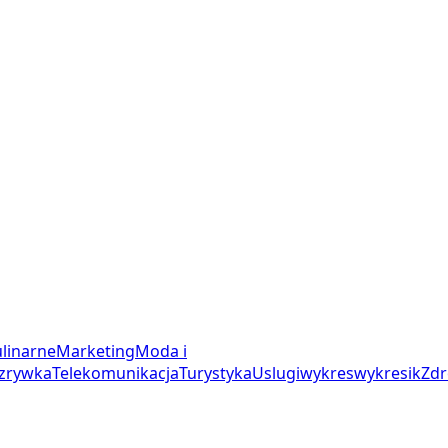
linarne
Marketing
Moda i
zrywka
Telekomunikacja
Turystyka
Uslugi
wykres
wykresik
Zdr