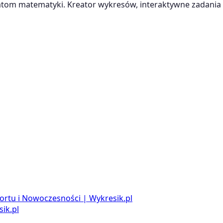
m matematyki. Kreator wykresów, interaktywne zadania i
ortu i Nowoczesności | Wykresik.pl
ik.pl