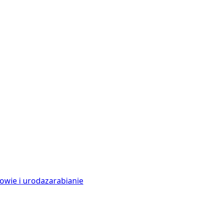
owie i uroda
zarabianie