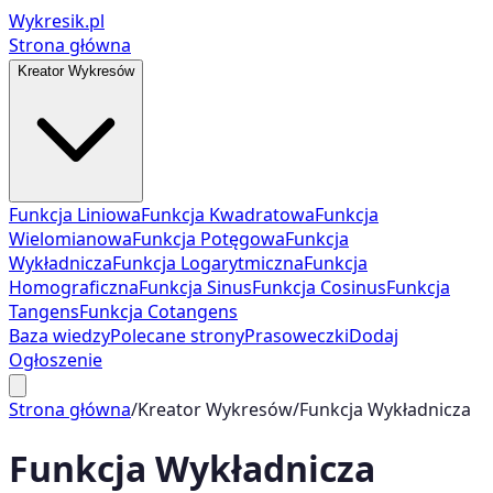
Wykresik.pl
Strona główna
Kreator Wykresów
Funkcja Liniowa
Funkcja Kwadratowa
Funkcja
Wielomianowa
Funkcja Potęgowa
Funkcja
Wykładnicza
Funkcja Logarytmiczna
Funkcja
Homograficzna
Funkcja Sinus
Funkcja Cosinus
Funkcja
Tangens
Funkcja Cotangens
Baza wiedzy
Polecane strony
Prasoweczki
Dodaj
Ogłoszenie
Strona główna
/
Kreator Wykresów
/
Funkcja Wykładnicza
Funkcja Wykładnicza