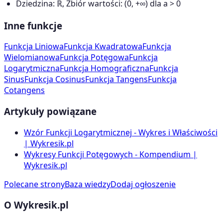
Dziedzina: ℝ, Zbiór wartości: (0, +∞) dla a > 0
Inne funkcje
Funkcja Liniowa
Funkcja Kwadratowa
Funkcja
Wielomianowa
Funkcja Potęgowa
Funkcja
Logarytmiczna
Funkcja Homograficzna
Funkcja
Sinus
Funkcja Cosinus
Funkcja Tangens
Funkcja
Cotangens
Artykuły powiązane
Wzór Funkcji Logarytmicznej - Wykres i Właściwości
| Wykresik.pl
Wykresy Funkcji Potęgowych - Kompendium |
Wykresik.pl
Polecane strony
Baza wiedzy
Dodaj ogłoszenie
O Wykresik.pl