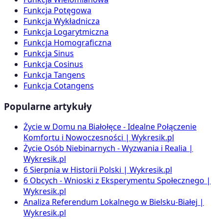
Funkcja Potęgowa
Funkcja Wykładnicza
Funkcja Logarytmiczna
Funkcja Homograficzna
Funkcja Sinus
Funkcja Cosinus
Funkcja Tangens
Funkcja Cotangens
Popularne artykuły
Życie w Domu na Białołęce - Idealne Połączenie
Komfortu i Nowoczesności | Wykresik.pl
Życie Osób Niebinarnych - Wyzwania i Realia |
Wykresik.pl
6 Sierpnia w Historii Polski | Wykresik.pl
6 Obcych - Wnioski z Eksperymentu Społecznego |
Wykresik.pl
Analiza Referendum Lokalnego w Bielsku-Białej |
Wykresik.pl