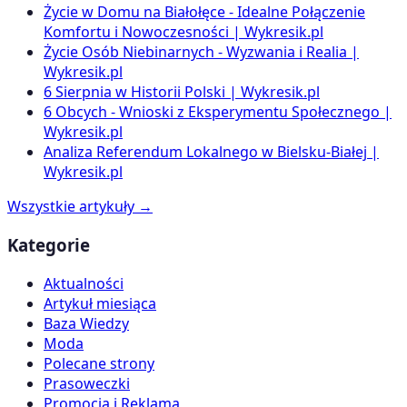
Życie w Domu na Białołęce - Idealne Połączenie
Komfortu i Nowoczesności | Wykresik.pl
Życie Osób Niebinarnych - Wyzwania i Realia |
Wykresik.pl
6 Sierpnia w Historii Polski | Wykresik.pl
6 Obcych - Wnioski z Eksperymentu Społecznego |
Wykresik.pl
Analiza Referendum Lokalnego w Bielsku-Białej |
Wykresik.pl
Wszystkie artykuły →
Kategorie
Aktualności
Artykuł miesiąca
Baza Wiedzy
Moda
Polecane strony
Prasoweczki
Promocja i Reklama