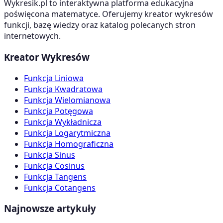
Wykresik.pl to interaktywna platforma edukacyjna
poświęcona matematyce. Oferujemy kreator wykresów
funkcji, bazę wiedzy oraz katalog polecanych stron
internetowych.
Kreator Wykresów
Funkcja Liniowa
Funkcja Kwadratowa
Funkcja Wielomianowa
Funkcja Potęgowa
Funkcja Wykładnicza
Funkcja Logarytmiczna
Funkcja Homograficzna
Funkcja Sinus
Funkcja Cosinus
Funkcja Tangens
Funkcja Cotangens
Najnowsze artykuły