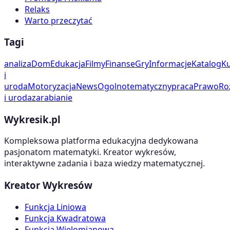
Relaks
Warto przeczytać
Tagi
analiza
Dom
Edukacja
Filmy
Finanse
Gry
Informacje
Katalog
Ku
i
uroda
Motoryzacja
News
Ogolnotematyczny
praca
Prawo
Ro
i uroda
zarabianie
Wykresik.pl
Kompleksowa platforma edukacyjna dedykowana
pasjonatom matematyki. Kreator wykresów,
interaktywne zadania i baza wiedzy matematycznej.
Kreator Wykresów
Funkcja Liniowa
Funkcja Kwadratowa
Funkcja Wielomianowa