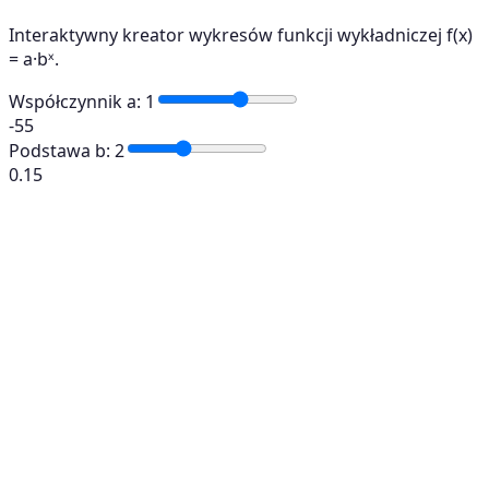
Interaktywny kreator wykresów funkcji wykładniczej f(x)
= a·bˣ.
Współczynnik a
:
1
-5
5
Podstawa b
:
2
0.1
5