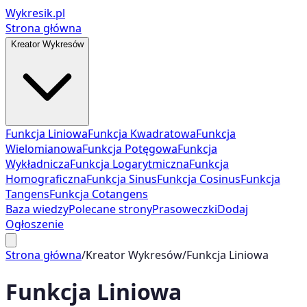
Wykresik.pl
Strona główna
Kreator Wykresów
Funkcja Liniowa
Funkcja Kwadratowa
Funkcja
Wielomianowa
Funkcja Potęgowa
Funkcja
Wykładnicza
Funkcja Logarytmiczna
Funkcja
Homograficzna
Funkcja Sinus
Funkcja Cosinus
Funkcja
Tangens
Funkcja Cotangens
Baza wiedzy
Polecane strony
Prasoweczki
Dodaj
Ogłoszenie
Strona główna
/
Kreator Wykresów
/
Funkcja Liniowa
Funkcja Liniowa