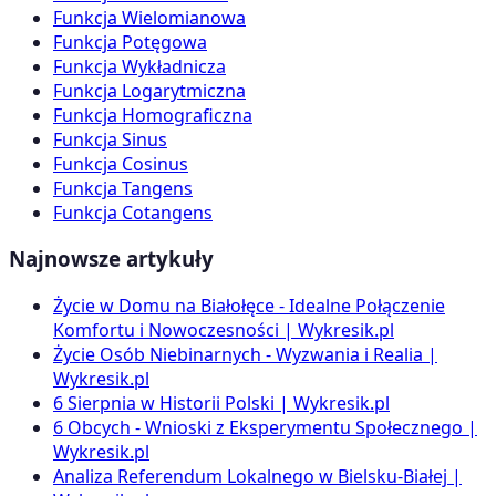
Funkcja Wielomianowa
Funkcja Potęgowa
Funkcja Wykładnicza
Funkcja Logarytmiczna
Funkcja Homograficzna
Funkcja Sinus
Funkcja Cosinus
Funkcja Tangens
Funkcja Cotangens
Najnowsze artykuły
Życie w Domu na Białołęce - Idealne Połączenie
Komfortu i Nowoczesności | Wykresik.pl
Życie Osób Niebinarnych - Wyzwania i Realia |
Wykresik.pl
6 Sierpnia w Historii Polski | Wykresik.pl
6 Obcych - Wnioski z Eksperymentu Społecznego |
Wykresik.pl
Analiza Referendum Lokalnego w Bielsku-Białej |