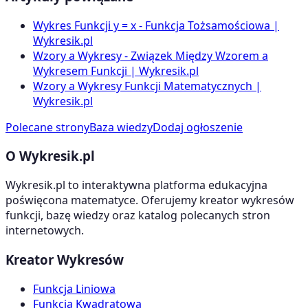
Wykres Funkcji y = x - Funkcja Tożsamościowa |
Wykresik.pl
Wzory a Wykresy - Związek Między Wzorem a
Wykresem Funkcji | Wykresik.pl
Wzory a Wykresy Funkcji Matematycznych |
Wykresik.pl
Polecane strony
Baza wiedzy
Dodaj ogłoszenie
O Wykresik.pl
Wykresik.pl to interaktywna platforma edukacyjna
poświęcona matematyce. Oferujemy kreator wykresów
funkcji, bazę wiedzy oraz katalog polecanych stron
internetowych.
Kreator Wykresów
Funkcja Liniowa
Funkcja Kwadratowa