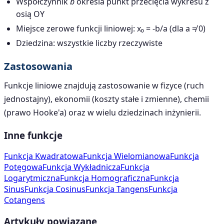
Współczynnik
b
określa punkt przecięcia wykresu z
osią OY
Miejsce zerowe funkcji liniowej: x₀ = -b/a (dla a ≠ 0)
Dziedzina: wszystkie liczby rzeczywiste
Zastosowania
Funkcje liniowe znajdują zastosowanie w fizyce (ruch
jednostajny), ekonomii (koszty stałe i zmienne), chemii
(prawo Hooke'a) oraz w wielu dziedzinach inżynierii.
Inne funkcje
Funkcja Kwadratowa
Funkcja Wielomianowa
Funkcja
Potęgowa
Funkcja Wykładnicza
Funkcja
Logarytmiczna
Funkcja Homograficzna
Funkcja
Sinus
Funkcja Cosinus
Funkcja Tangens
Funkcja
Cotangens
Artykuły powiązane