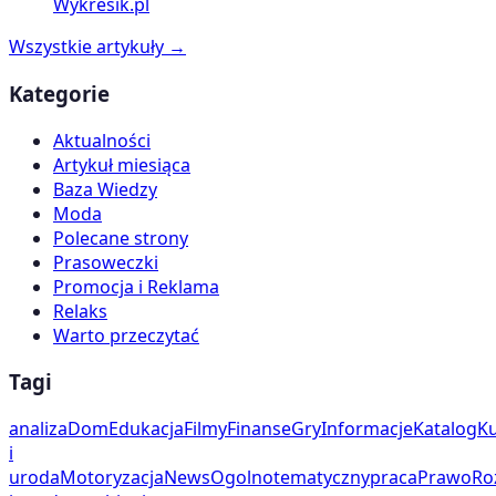
Wykresik.pl
Wszystkie artykuły →
Kategorie
Aktualności
Artykuł miesiąca
Baza Wiedzy
Moda
Polecane strony
Prasoweczki
Promocja i Reklama
Relaks
Warto przeczytać
Tagi
analiza
Dom
Edukacja
Filmy
Finanse
Gry
Informacje
Katalog
Ku
i
uroda
Motoryzacja
News
Ogolnotematyczny
praca
Prawo
Ro