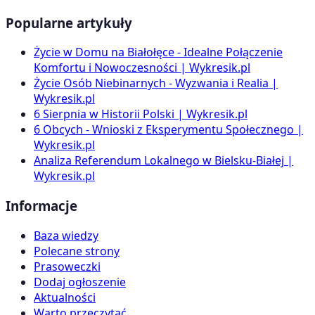
Popularne artykuły
Życie w Domu na Białołęce - Idealne Połączenie
Komfortu i Nowoczesności | Wykresik.pl
Życie Osób Niebinarnych - Wyzwania i Realia |
Wykresik.pl
6 Sierpnia w Historii Polski | Wykresik.pl
6 Obcych - Wnioski z Eksperymentu Społecznego |
Wykresik.pl
Analiza Referendum Lokalnego w Bielsku-Białej |
Wykresik.pl
Informacje
Baza wiedzy
Polecane strony
Prasoweczki
Dodaj ogłoszenie
Aktualności
Warto przeczytać