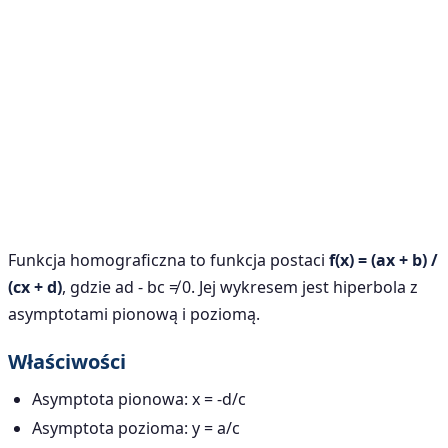
Funkcja homograficzna to funkcja postaci
f(x) = (ax + b) /
(cx + d)
, gdzie ad - bc ≠ 0. Jej wykresem jest hiperbola z
asymptotami pionową i poziomą.
Właściwości
Asymptota pionowa: x = -d/c
Asymptota pozioma: y = a/c