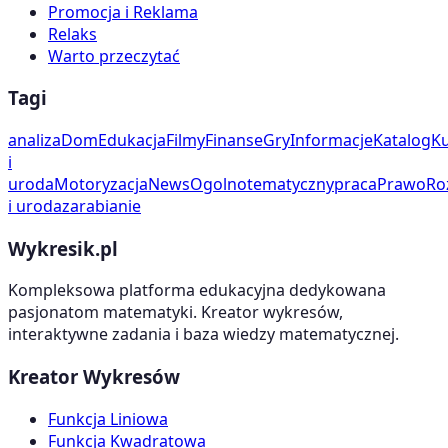
Promocja i Reklama
Relaks
Warto przeczytać
Tagi
analiza
Dom
Edukacja
Filmy
Finanse
Gry
Informacje
Katalog
Ku
i
uroda
Motoryzacja
News
Ogolnotematyczny
praca
Prawo
Ro
i uroda
zarabianie
Wykresik.pl
Kompleksowa platforma edukacyjna dedykowana
pasjonatom matematyki. Kreator wykresów,
interaktywne zadania i baza wiedzy matematycznej.
Kreator Wykresów
Funkcja Liniowa
Funkcja Kwadratowa