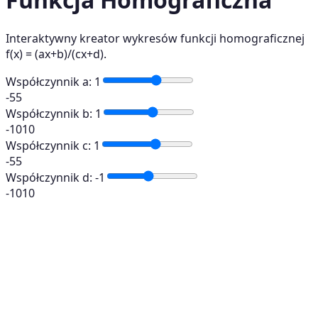
Interaktywny kreator wykresów funkcji homograficznej
f(x) = (ax+b)/(cx+d).
Współczynnik a
:
1
-5
5
Współczynnik b
:
1
-10
10
Współczynnik c
:
1
-5
5
Współczynnik d
:
-1
-10
10