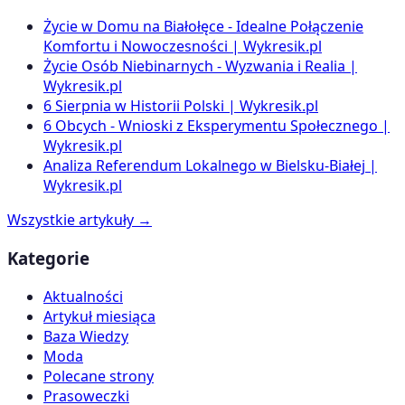
Życie w Domu na Białołęce - Idealne Połączenie
Komfortu i Nowoczesności | Wykresik.pl
Życie Osób Niebinarnych - Wyzwania i Realia |
Wykresik.pl
6 Sierpnia w Historii Polski | Wykresik.pl
6 Obcych - Wnioski z Eksperymentu Społecznego |
Wykresik.pl
Analiza Referendum Lokalnego w Bielsku-Białej |
Wykresik.pl
Wszystkie artykuły →
Kategorie
Aktualności
Artykuł miesiąca
Baza Wiedzy
Moda
Polecane strony
Prasoweczki