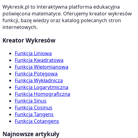
Wykresik.pl to interaktywna platforma edukacyjna
poświęcona matematyce. Oferujemy kreator wykresów
funkcji, bazę wiedzy oraz katalog polecanych stron
internetowych.
Kreator Wykresów
Funkcja Liniowa
Funkcja Kwadratowa
Funkcja Wielomianowa
Funkcja Potęgowa
Funkcja Wykładnicza
Funkcja Logarytmiczna
Funkcja Homograficzna
Funkcja Sinus
Funkcja Cosinus
Funkcja Tangens
Funkcja Cotangens
Najnowsze artykuły