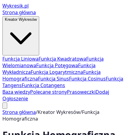
Wykresik.pl
Strona główna
Kreator Wykresów
Funkcja Liniowa
Funkcja Kwadratowa
Funkcja
Wielomianowa
Funkcja Potęgowa
Funkcja
Wykładnicza
Funkcja Logarytmiczna
Funkcja
Homograficzna
Funkcja Sinus
Funkcja Cosinus
Funkcja
Tangens
Funkcja Cotangens
Baza wiedzy
Polecane strony
Prasoweczki
Dodaj
Ogłoszenie
Strona główna
/
Kreator Wykresów
/
Funkcja
Homograficzna
Funkcja Homograficzna