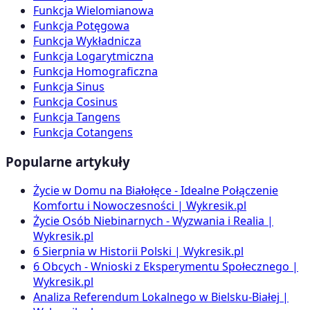
Funkcja Wielomianowa
Funkcja Potęgowa
Funkcja Wykładnicza
Funkcja Logarytmiczna
Funkcja Homograficzna
Funkcja Sinus
Funkcja Cosinus
Funkcja Tangens
Funkcja Cotangens
Popularne artykuły
Życie w Domu na Białołęce - Idealne Połączenie
Komfortu i Nowoczesności | Wykresik.pl
Życie Osób Niebinarnych - Wyzwania i Realia |
Wykresik.pl
6 Sierpnia w Historii Polski | Wykresik.pl
6 Obcych - Wnioski z Eksperymentu Społecznego |
Wykresik.pl
Analiza Referendum Lokalnego w Bielsku-Białej |