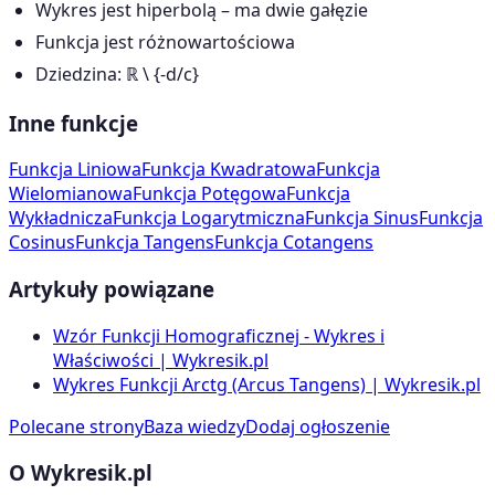
Wykres jest hiperbolą – ma dwie gałęzie
Funkcja jest różnowartościowa
Dziedzina: ℝ \ {-d/c}
Inne funkcje
Funkcja Liniowa
Funkcja Kwadratowa
Funkcja
Wielomianowa
Funkcja Potęgowa
Funkcja
Wykładnicza
Funkcja Logarytmiczna
Funkcja Sinus
Funkcja
Cosinus
Funkcja Tangens
Funkcja Cotangens
Artykuły powiązane
Wzór Funkcji Homograficznej - Wykres i
Właściwości | Wykresik.pl
Wykres Funkcji Arctg (Arcus Tangens) | Wykresik.pl
Polecane strony
Baza wiedzy
Dodaj ogłoszenie
O Wykresik.pl