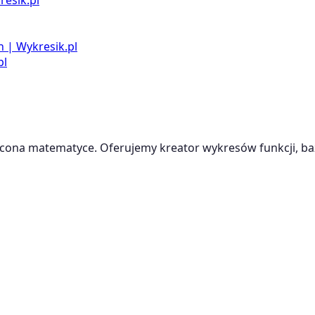
h | Wykresik.pl
pl
cona matematyce. Oferujemy kreator wykresów funkcji, baz