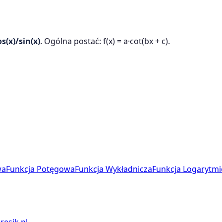
os(x)/sin(x)
. Ogólna postać: f(x) = a·cot(bx + c).
wa
Funkcja Potęgowa
Funkcja Wykładnicza
Funkcja Logarytmi
resik.pl