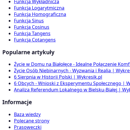
Funkcja Wykładnicza
Funkcja Logarytmiczna
Funkcja Homograficzna
Funkcja Sinus
Funkcja Cosinus
Funkcja Tangens
Funkcja Cotangens
Popularne artykuły
Życie w Domu na Białołęce - Idealne Połączenie Komf
Życie Osób Niebinarnych - Wyzwania i Realia | Wykres
6 Sierpnia w Historii Polski | Wykresik.pl
6 Obcych - Wnioski z Eksperymentu Społecznego | W
Analiza Referendum Lokalnego w Bielsku-Białej | Wyk
Informacje
Baza wiedzy
Polecane strony
Prasoweczki