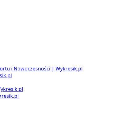
ortu i Nowoczesności | Wykresik.pl
ik.pl
ykresik.pl
resik.pl