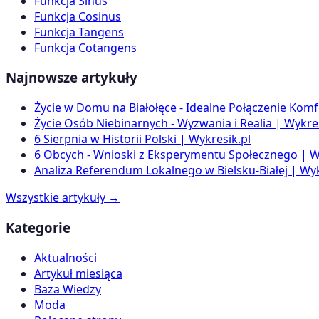
Funkcja Sinus
Funkcja Cosinus
Funkcja Tangens
Funkcja Cotangens
Najnowsze artykuły
Życie w Domu na Białołęce - Idealne Połączenie Komf
Życie Osób Niebinarnych - Wyzwania i Realia | Wykres
6 Sierpnia w Historii Polski | Wykresik.pl
6 Obcych - Wnioski z Eksperymentu Społecznego | W
Analiza Referendum Lokalnego w Bielsku-Białej | Wyk
Wszystkie artykuły →
Kategorie
Aktualności
Artykuł miesiąca
Baza Wiedzy
Moda