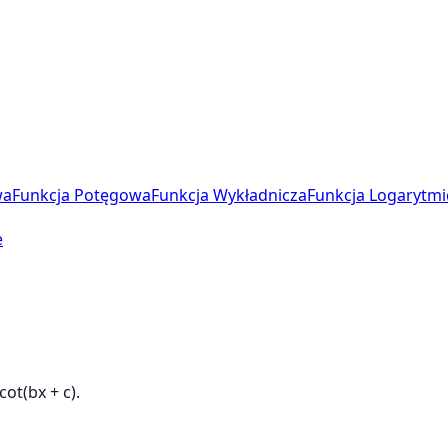
wa
Funkcja Potęgowa
Funkcja Wykładnicza
Funkcja Logarytmi
e
ot(bx + c).