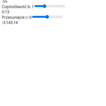
-5
5
Częstotliwość b
:
1
0.1
3
Przesunięcie c
:
0
-3.14
3.14