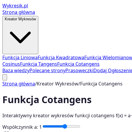
Wykresik.pl
Strona główna
Kreator Wykresów
Funkcja Liniowa
Funkcja Kwadratowa
Funkcja Wielomiano
Cosinus
Funkcja Tangens
Funkcja Cotangens
Baza wiedzy
Polecane strony
Prasoweczki
Dodaj Ogłoszeni
Strona główna
/
Kreator Wykresów
/
Funkcja Cotangens
Funkcja Cotangens
Interaktywny kreator wykresów funkcji cotangens f(x) = a·c
Współczynnik a
:
1