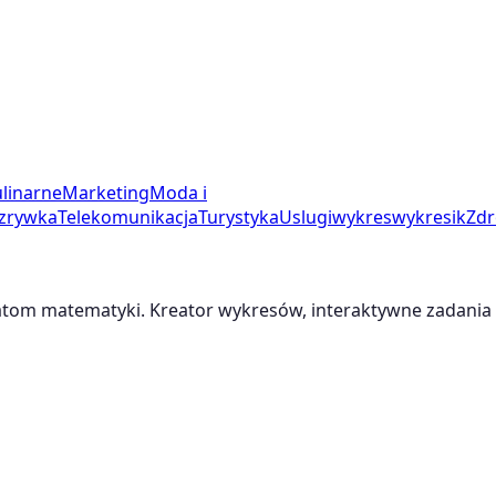
linarne
Marketing
Moda i
zrywka
Telekomunikacja
Turystyka
Uslugi
wykres
wykresik
Zdr
m matematyki. Kreator wykresów, interaktywne zadania i