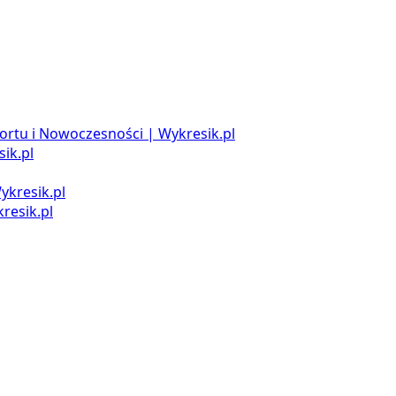
ortu i Nowoczesności | Wykresik.pl
ik.pl
ykresik.pl
resik.pl