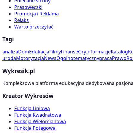
Polecane strony
Prasoweczki
Promocja i Reklama
Relaks
Warto przeczytać
Tagi
analiza
Dom
Edukacja
Filmy
Finanse
Gry
Informacje
Katalog
Ku
uroda
Motoryzacja
News
Ogolnotematyczny
praca
Prawo
Ro
Wykresik.pl
Kompleksowa platforma edukacyjna dedykowana pasjonato
Kreator Wykresów
Funkcja Liniowa
Funkcja Kwadratowa
Funkcja Wielomianowa
Funkcja Potęgowa