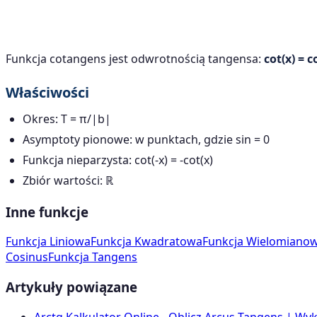
Funkcja cotangens jest odwrotnością tangensa:
cot(x) = c
Właściwości
Okres: T = π/|b|
Asymptoty pionowe: w punktach, gdzie sin = 0
Funkcja nieparzysta: cot(-x) = -cot(x)
Zbiór wartości: ℝ
Inne funkcje
Funkcja Liniowa
Funkcja Kwadratowa
Funkcja Wielomiano
Cosinus
Funkcja Tangens
Artykuły powiązane
Arctg Kalkulator Online - Oblicz Arcus Tangens | Wyk