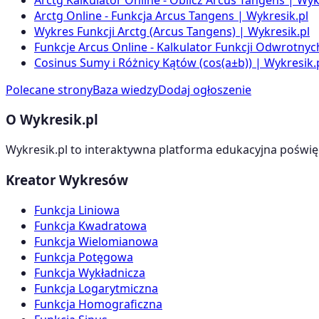
Arctg Online - Funkcja Arcus Tangens | Wykresik.pl
Wykres Funkcji Arctg (Arcus Tangens) | Wykresik.pl
Funkcje Arcus Online - Kalkulator Funkcji Odwrotnyc
Cosinus Sumy i Różnicy Kątów (cos(a±b)) | Wykresik.
Polecane strony
Baza wiedzy
Dodaj ogłoszenie
O Wykresik.pl
Wykresik.pl to interaktywna platforma edukacyjna poświę
Kreator Wykresów
Funkcja Liniowa
Funkcja Kwadratowa
Funkcja Wielomianowa
Funkcja Potęgowa
Funkcja Wykładnicza
Funkcja Logarytmiczna
Funkcja Homograficzna